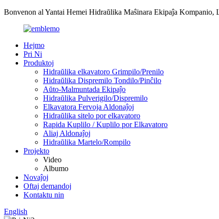
Bonvenon al Yantai Hemei Hidraŭlika Maŝinara Ekipaĵa Kompanio, L
Hejmo
Pri Ni
Produktoj
Hidraŭlika elkavatoro Grimpilo/Prenilo
Hidraŭlika Dispremilo Tondilo/Pinĉilo
Aŭto-Malmuntada Ekipaĵo
Hidraŭlika Pulverigilo/Dispremilo
Elkavatora Fervoja Aldonaĵoj
Hidraŭlika sitelo por elkavatoro
Rapida Kuplilo / Kuplilo por Elkavatoro
Aliaj Aldonaĵoj
Hidraŭlika Martelo/Rompilo
Projekto
Video
Albumo
Novaĵoj
Oftaj demandoj
Kontaktu nin
English