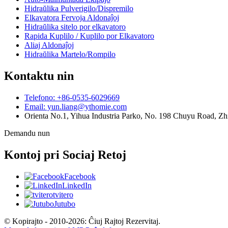
Hidraŭlika Pulverigilo/Dispremilo
Elkavatora Fervoja Aldonaĵoj
Hidraŭlika sitelo por elkavatoro
Rapida Kuplilo / Kuplilo por Elkavatoro
Aliaj Aldonaĵoj
Hidraŭlika Martelo/Rompilo
Kontaktu nin
Telefono: +86-0535-6029669
Email: yun.liang@ythomie.com
Orienta No.1, Yihua Industria Parko, No. 198 Chuyu Road, Zhi
Demandu nun
Kontoj pri Sociaj Retoj
Facebook
LinkedIn
tvitero
Jutubo
© Kopirajto - 2010-2026: Ĉiuj Rajtoj Rezervitaj.