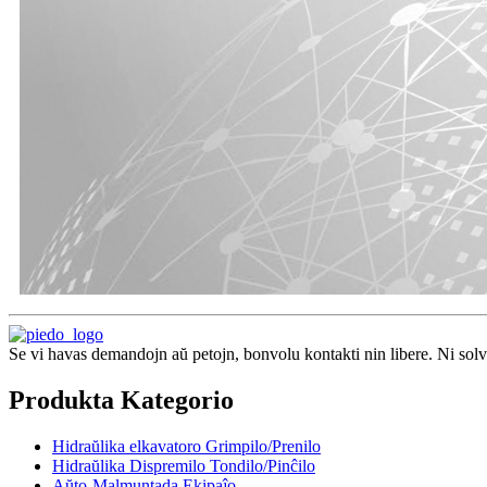
Se vi havas demandojn aŭ petojn, bonvolu kontakti nin libere. Ni sol
Produkta Kategorio
Hidraŭlika elkavatoro Grimpilo/Prenilo
Hidraŭlika Dispremilo Tondilo/Pinĉilo
Aŭto-Malmuntada Ekipaĵo