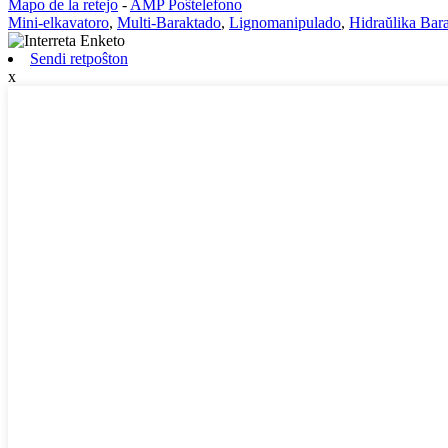
Mapo de la retejo
-
AMP Poŝtelefono
Mini-elkavatoro
,
Multi-Baraktado
,
Lignomanipulado
,
Hidraŭlika Bar
Sendi retpoŝton
x