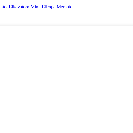
akto
,
Elkavatoro Mini
,
Eŭropa Merkato
,