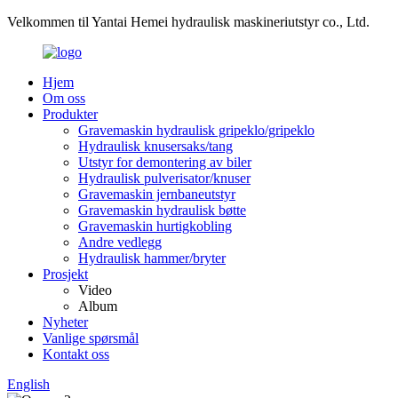
Velkommen til Yantai Hemei hydraulisk maskineriutstyr co., Ltd.
Hjem
Om oss
Produkter
Gravemaskin hydraulisk gripeklo/gripeklo
Hydraulisk knusersaks/tang
Utstyr for demontering av biler
Hydraulisk pulverisator/knuser
Gravemaskin jernbaneutstyr
Gravemaskin hydraulisk bøtte
Gravemaskin hurtigkobling
Andre vedlegg
Hydraulisk hammer/bryter
Prosjekt
Video
Album
Nyheter
Vanlige spørsmål
Kontakt oss
English