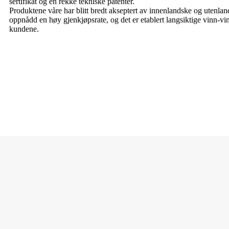
sertifikat og en rekke tekniske patenter.
Produktene våre har blitt bredt akseptert av innenlandske og utenland
oppnådd en høy gjenkjøpsrate, og det er etablert langsiktige vinn-
kundene.