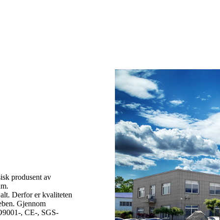
isk produsent av
am.
alt. Derfor er kvaliteten
treben. Gjennom
SO9001-, CE-, SGS-