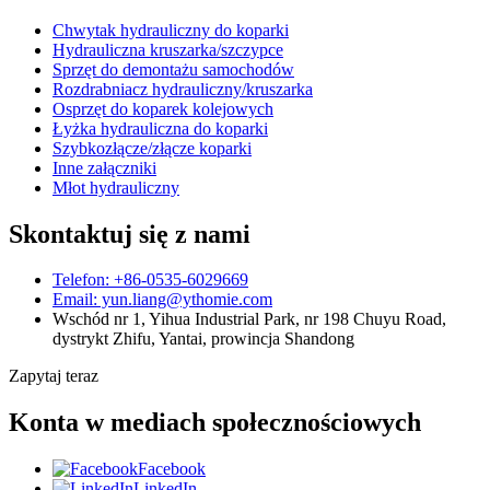
Chwytak hydrauliczny do koparki
Hydrauliczna kruszarka/szczypce
Sprzęt do demontażu samochodów
Rozdrabniacz hydrauliczny/kruszarka
Osprzęt do koparek kolejowych
Łyżka hydrauliczna do koparki
Szybkozłącze/złącze koparki
Inne załączniki
Młot hydrauliczny
Skontaktuj się z nami
Telefon: +86-0535-6029669
Email: yun.liang@ythomie.com
Wschód nr 1, Yihua Industrial Park, nr 198 Chuyu Road,
dystrykt Zhifu, Yantai, prowincja Shandong
Zapytaj teraz
Konta w mediach społecznościowych
Facebook
LinkedIn