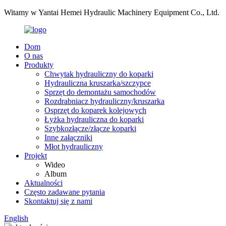
Witamy w Yantai Hemei Hydraulic Machinery Equipment Co., Ltd.
Dom
O nas
Produkty
Chwytak hydrauliczny do koparki
Hydrauliczna kruszarka/szczypce
Sprzęt do demontażu samochodów
Rozdrabniacz hydrauliczny/kruszarka
Osprzęt do koparek kolejowych
Łyżka hydrauliczna do koparki
Szybkozłącze/złącze koparki
Inne załączniki
Młot hydrauliczny
Projekt
Wideo
Album
Aktualności
Często zadawane pytania
Skontaktuj się z nami
English