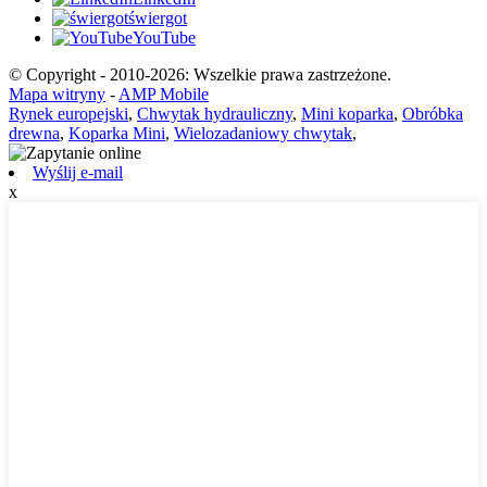
świergot
YouTube
© Copyright - 2010-2026: Wszelkie prawa zastrzeżone.
Mapa witryny
-
AMP Mobile
Rynek europejski
,
Chwytak hydrauliczny
,
Mini koparka
,
Obróbka
drewna
,
Koparka Mini
,
Wielozadaniowy chwytak
,
Wyślij e-mail
x