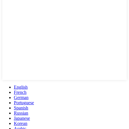
English
French
German
Portuguese
Spanish
Russian
Japanese
Korean
Arabic