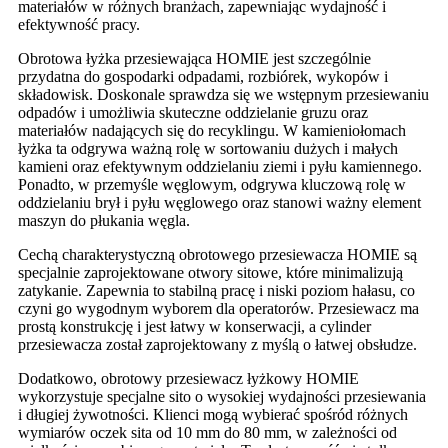
materiałów w różnych branżach, zapewniając wydajność i
efektywność pracy.
Obrotowa łyżka przesiewająca HOMIE jest szczególnie
przydatna do gospodarki odpadami, rozbiórek, wykopów i
składowisk. Doskonale sprawdza się we wstępnym przesiewaniu
odpadów i umożliwia skuteczne oddzielanie gruzu oraz
materiałów nadających się do recyklingu. W kamieniołomach
łyżka ta odgrywa ważną rolę w sortowaniu dużych i małych
kamieni oraz efektywnym oddzielaniu ziemi i pyłu kamiennego.
Ponadto, w przemyśle węglowym, odgrywa kluczową rolę w
oddzielaniu brył i pyłu węglowego oraz stanowi ważny element
maszyn do płukania węgla.
Cechą charakterystyczną obrotowego przesiewacza HOMIE są
specjalnie zaprojektowane otwory sitowe, które minimalizują
zatykanie. Zapewnia to stabilną pracę i niski poziom hałasu, co
czyni go wygodnym wyborem dla operatorów. Przesiewacz ma
prostą konstrukcję i jest łatwy w konserwacji, a cylinder
przesiewacza został zaprojektowany z myślą o łatwej obsłudze.
Dodatkowo, obrotowy przesiewacz łyżkowy HOMIE
wykorzystuje specjalne sito o wysokiej wydajności przesiewania
i długiej żywotności. Klienci mogą wybierać spośród różnych
wymiarów oczek sita od 10 mm do 80 mm, w zależności od