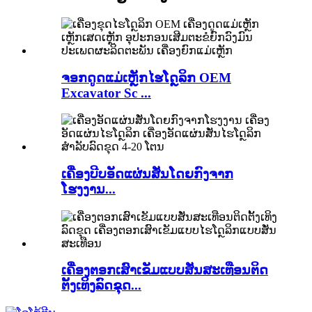
ຈອກດູດແມ່ເຫຼັກໄຮໂດຼລິກ OEM
Excavator Sc ...
ເຄື່ອງບີບອັດແຜ່ນສັ່ນໂດຍກົງຈາກ
ໂຮງງານ...
ເຄື່ອງຕອກເສົາເຂັມແບບສັ່ນສະເທືອນຕິດ
ຕັ້ງເທິງລົດຂຸດ...