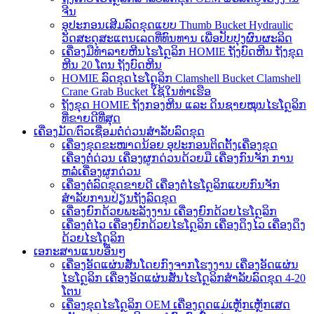
ຈີນ
ອຸປະກອນເສີມລົດຂຸດແບບ Thumb Bucket Hydraulic
ວັດສະດຸສະແຕນເລດທີ່ທົນທານ ເພື່ອປັບປຸງຜົນຜະລິດ
ເຄື່ອງມືທຳລາຍຫີນໄຮໂດຼລິກ HOMIE ຖັງບົດຫີນ ຖັງຂຸດ
ຫີນ 20 ໂຕນ ຖັງບົດຫີນ
HOMIE ລົດຂຸດໄຮໂດຼລິກ Clamshell Bucket Clamshell
Crane Grab Bucket ໃຊ້ໃນທ່າເຮືອ
ຖັງຂຸດ HOMIE ຖັງກອງຫີນ ແລະ ດິນຊາຍໝຸນໄຮໂດຼລິກ
ທີ່ຂາຍດີທີ່ສຸດ
ເຄື່ອງມັດ/ຕົວເຊື່ອມຕໍ່ດ່ວນສຳລັບລົດຂຸດ
ເຄື່ອງຂຸດຂະໜາດນ້ອຍ ອຸປະກອນຕິດຕັ້ງເຄື່ອງຂຸດ
ເຄື່ອງຕໍ່ດ່ວນ ເຄື່ອງຜູກດ່ວນດ້ວຍມື ເຄື່ອງກົນຈັກ ການ
ຫລໍ່ເຄື່ອງຜູກດ່ວນ
ເຄື່ອງຕໍ່ລົດຂຸດຂາຍດີ ເຄື່ອງຕໍ່ໄຮໂດຼລິກແບບກົນຈັກ
ສຳລັບການປ່ຽນຖັງລົດຂຸດ
ເຄື່ອງຍົກດ້ວຍພະລັງງານ ເຄື່ອງຍົກດ້ວຍໄຮໂດຼລິກ
ເຄື່ອງຕໍ່ໄວ ເຄື່ອງຍົກດ້ວຍໄຮໂດຼລິກ ເຄື່ອງດຶງໄວ ເຄື່ອງດຶງ
ດ້ວຍໄຮໂດຼລິກ
ເອກະສານແນບອື່ນໆ
ເຄື່ອງອັດແຜ່ນສັ່ນໂດຍກົງຈາກໂຮງງານ ເຄື່ອງອັດແຜ່ນ
ໄຮໂດຼລິກ ເຄື່ອງອັດແຜ່ນສັ່ນໄຮໂດຼລິກສຳລັບລົດຂຸດ 4-20
ໂຕນ
ເຄື່ອງຂຸດໄຮໂດຼລິກ OEM ເຄື່ອງດູດແມ່ເຫຼັກເຫຼັກເສດ