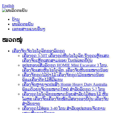
English
ບ້ານ
ຜະລິດຕະພັນ
ເອກະສານແນບອື່ນໆ
ໝວດໝູ່
ເຄື່ອງຈັບ/ຈັບໄຮໂດຼລິກຂອງລົດຂຸດ
ເຄື່ອງຂຸດ 3-50T ເຄື່ອງຂຸດຫີນໄຮໂດຼລິກ ຖັງຂູດເຫຼັກເສດ
ເຄື່ອງຈັບເຫຼັກເສດສາມຮອຍ ໃນປະເທດຍີ່ປຸ່ນ
ອຸປະກອນເສີມລົດຂຸດ HOMIE Mini Excavator 3 ໂຕນ,
ເຄື່ອງຈັບເສດຫີນໄຮໂດຼລິກ, ເຄື່ອງຈັບຫີນຂະໜາດນ້ອຍ
ເຄື່ອງຈັກຂຸດໄມ້ປ່າໄມ້ ເຄື່ອງຈັກຂຸດໄມ້ຂະໜາດນ້ອຍ
ພ້ອມເຄື່ອງຕັກໄມ້ທີ່ມີແກນ
ເຄື່ອງຈັບຫຼາຍຈຸດປະສົງ Homie Heavy Duty Australia
ພ້ອມດ້ວຍຮູຈັບຂະໜາດໃຫຍ່ ສຳລັບລົດຂຸດ 5-7 ໂຕນ
ເຄື່ອງຂຸດໄຮໂດຼລິກຂະໜາດນ້ອຍສຳລັບໄມ້ທ່ອນໄມ້ ຫີນ
ໂລຫະ ເຄື່ອງຈັບເຄື່ອງຈັກໜັກມືສອງຂອງຍີ່ປຸ່ນ ເຄື່ອງຈັບ
ສຳລັບຂາຍ
ເຄື່ອງຂຸດໄມ້ທ່ອນ 3-40 ໂຕນ ສຳລັບອຸປະກອນຈັດການ