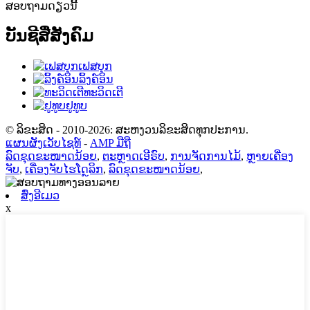
ສອບຖາມດຽວນີ້
ບັນຊີສື່ສັງຄົມ
ເຟສບຸກ
ລິ້ງຄ໌ອິນ
ທະວິດເຕີ
ຢູທູບ
© ລິຂະສິດ - 2010-2026: ສະຫງວນລິຂະສິດທຸກປະການ.
ແຜນຜັງເວັບໄຊທ໌
-
AMP ມືຖື
ລົດຂຸດຂະໜາດນ້ອຍ
,
ຕະຫຼາດເອີຣົບ
,
ການຈັດການໄມ້
,
ຫຼາຍເຄື່ອງ
ຈັບ
,
ເຄື່ອງຈັບໄຮໂດຼລິກ
,
ລົດຂຸດຂະໜາດນ້ອຍ
,
ສົ່ງອີເມວ
x