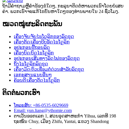
ຖ້າມີຄໍາຖາມຫຼືຄໍາຮ້ອງຂໍໃດໆ, ກະລຸນາຕິດຕໍ່ຫາພວກເຮົາໂດຍບໍ່ເສຍ
ຄ່າ. ພວກເຮົາຈະແກ້ໄຂບັນຫາໃດໆຂອງທ່ານພາຍໃນ 24 ຊົ່ວໂມງ.
ໝວດໝູ່ຜະລິດຕະພັນ
ເຄື່ອງຈັບ/ຈັບໄຮໂດຼລິກຂອງລົດຂຸດ
ເຄື່ອງຕັດ/ເຄື່ອງບີບອັດໄຮໂດຼລິກ
ອຸປະກອນຮື້ຖອນລົດ
ເຄື່ອງບົດ/ບົດໄຮໂດຼລິກ
ອຸປະກອນເສີມທາງລົດໄຟຂອງລົດຂຸດ
ຖັງໄຮໂດຼລິກລົດຂຸດ
ເຄື່ອງມັດ/ຕົວເຊື່ອມຕໍ່ດ່ວນສຳລັບລົດຂຸດ
ເອກະສານແນບອື່ນໆ
ຄ້ອນຕີ/ເຄື່ອງຕັດໄຮໂດຼລິກ
ຕິດຕໍ່ພວກເຮົາ
ໂທລະສັບ: +86-0535-6029669
Email: yun.liang@ythomie.com
ຕາເວັນອອກເລກ 1, ສວນອຸດສາຫະກຳ Yihua, ເລກທີ 198
ຖະໜົນ Chuy, ເມືອງ Zhifu, Yantai, ແຂວງ Shandong