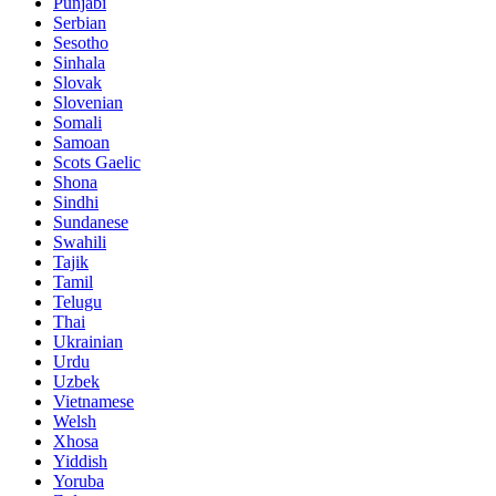
Punjabi
Serbian
Sesotho
Sinhala
Slovak
Slovenian
Somali
Samoan
Scots Gaelic
Shona
Sindhi
Sundanese
Swahili
Tajik
Tamil
Telugu
Thai
Ukrainian
Urdu
Uzbek
Vietnamese
Welsh
Xhosa
Yiddish
Yoruba