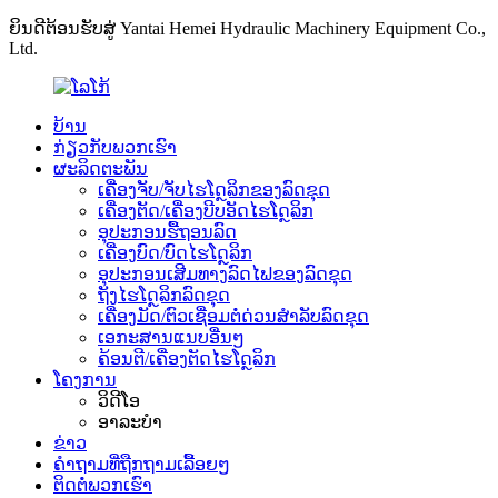
ຍິນດີຕ້ອນຮັບສູ່ Yantai Hemei Hydraulic Machinery Equipment Co.,
Ltd.
ບ້ານ
ກ່ຽວກັບພວກເຮົາ
ຜະລິດຕະພັນ
ເຄື່ອງຈັບ/ຈັບໄຮໂດຼລິກຂອງລົດຂຸດ
ເຄື່ອງຕັດ/ເຄື່ອງບີບອັດໄຮໂດຼລິກ
ອຸປະກອນຮື້ຖອນລົດ
ເຄື່ອງບົດ/ບົດໄຮໂດຼລິກ
ອຸປະກອນເສີມທາງລົດໄຟຂອງລົດຂຸດ
ຖັງໄຮໂດຼລິກລົດຂຸດ
ເຄື່ອງມັດ/ຕົວເຊື່ອມຕໍ່ດ່ວນສຳລັບລົດຂຸດ
ເອກະສານແນບອື່ນໆ
ຄ້ອນຕີ/ເຄື່ອງຕັດໄຮໂດຼລິກ
ໂຄງການ
ວິດີໂອ
ອາລະບໍາ
ຂ່າວ
ຄຳຖາມທີ່ຖືກຖາມເລື້ອຍໆ
ຕິດຕໍ່ພວກເຮົາ