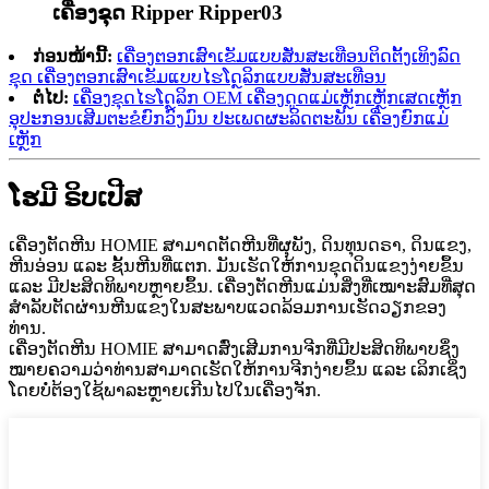
ເຄື່ອງຂຸດ Ripper Ripper03
ກ່ອນໜ້ານີ້:
ເຄື່ອງຕອກເສົາເຂັມແບບສັ່ນສະເທືອນຕິດຕັ້ງເທິງລົດ
ຂຸດ ເຄື່ອງຕອກເສົາເຂັມແບບໄຮໂດຼລິກແບບສັ່ນສະເທືອນ
ຕໍ່ໄປ:
ເຄື່ອງຂຸດໄຮໂດຼລິກ OEM ເຄື່ອງດູດແມ່ເຫຼັກເຫຼັກເສດເຫຼັກ
ອຸປະກອນເສີມຕະຂໍຍົກວົງມົນ ປະເພດຜະລິດຕະພັນ ເຄື່ອງຍົກແມ່
ເຫຼັກ
ໂຮມີ ຣິບເປີສ
ເຄື່ອງຕັດຫີນ HOMIE ສາມາດຕັດຫີນທີ່ຜຸພັງ, ດິນທຸນດຣາ, ດິນແຂງ,
ຫີນອ່ອນ ແລະ ຊັ້ນຫີນທີ່ແຕກ. ມັນເຮັດໃຫ້ການຂຸດດິນແຂງງ່າຍຂຶ້ນ
ແລະ ມີປະສິດທິພາບຫຼາຍຂຶ້ນ. ເຄື່ອງຕັດຫີນແມ່ນສິ່ງທີ່ເໝາະສົມທີ່ສຸດ
ສຳລັບຕັດຜ່ານຫີນແຂງໃນສະພາບແວດລ້ອມການເຮັດວຽກຂອງ
ທ່ານ.
ເຄື່ອງຕັດຫີນ HOMIE ສາມາດສົ່ງເສີມການຈີກທີ່ມີປະສິດທິພາບຊຶ່ງ
ໝາຍຄວາມວ່າທ່ານສາມາດເຮັດໃຫ້ການຈີກງ່າຍຂຶ້ນ ແລະ ເລິກເຊິ່ງ
ໂດຍບໍ່ຕ້ອງໃຊ້ພາລະຫຼາຍເກີນໄປໃນເຄື່ອງຈັກ.