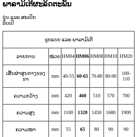
ພາລາມິເຕີຜະລິດຕະພັນ
ຮຸ່ນ ແລະ ສະເປັກ
ຣິບເປີ
ຮູບແບບ ແລະ ພາລາມິເຕີ
HM04
HM06
HM08
HM10
HM20
ລາຍການ
ໜ່ວຍ
ເສັ້ນຜ່າສູນກາງຂອງ
100-
mm
40-55
60-65
70-80
80-90
110
ຂາ
mm
420
460
510
570
700
ຄວາມກວ້າງ
mm
1100
1320
1450
1680
1900
ຄວາມສູງ
mm
55
65
80
90
90
ຄວາມໜາ