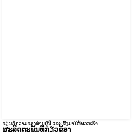
ຂຽນຂໍ້ຄວາມຂອງທ່ານຢູ່ນີ້ ແລະ ສົ່ງມາໃຫ້ພວກເຮົາ
ຜະລິດຕະພັນທີ່ກ່ຽວຂ້ອງ