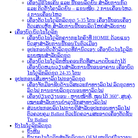
ເຄື່ອງມືຣີໄຊເຄີນ ແລະ ຮື້ຖອນລົດຍົນ ສຳລັບການກົດ
ແລະ ຕິດຕັ້ງໂຄງລົດຍົນ – ແຂນໜີບ, 2 ການເຄື່ອນໄຫວ,
4 ການເຄື່ອນໄຫວ
ເຄື່ອງຕັດໄຮໂດຼລິກລົດຂຸດ 5-35 ໂຕນ ເຄື່ອງຮື້ຖອນເຄື່ອງ
ຕັດເສດເຫຼັກ ສຳລັບການຮື້ຖອນລົດໃຫຍ່ສຳລັບຂາຍ
ເຄື່ອງບົດ/ບົດໄຮໂດຼລິກ
ເຄື່ອງບົດໄຮໂດຼລິກຄາງກະໄຕຄົງທີ່ HOMIE ດ້ວຍແຮງ
ບົດສູງສຳລັບການຮື້ຖອນໃນຕົວເມືອງ
ອຸປະກອນຕິດຕັ້ງລົດຂຸດທີ່ກຳນົດເອງ: ເຄື່ອງບົດໄຮໂດຼລິກ
ແບບໝຸນສຳລັບລົດຂຸດ
ເຄື່ອງບົດໄຮໂດຼລິກຫີນຄອນກີດທີ່ສາມາດປັບແຕ່ງໄດ້
ເຄື່ອງບົດຫມູນວຽນສຳລັບການຮື້ຖອນອາຄານ ເຄື່ອງບົດ
ໄຮໂດຼລິກລົດຂຸດ 24-35 ໂຕນ
ອຸປະກອນເສີມທາງລົດໄຟຂອງລົດຂຸດ
ເຄື່ອງຈັກມືອາຊີບດ້ານວິສະວະກຳທາງລົດໄຟ ລົດຂຸດທາງ
ລົດໄຟ ການຂາຍລົດຂຸດນອນທາງລົດໄຟ
ເຄື່ອງປ່ຽນຕຽງນອນ - ຫຼາຍໜ້າທີ່, ໝຸນໄດ້ 360°, ສູບຄູ່,
ເໝາະສຳລັບການບຳລຸງຮັກສາທາງລົດໄຟ
ສ່ວນປະກອບລົດໄຟຂາຍດີສຳລັບອຸປະກອນທາງລົດໄຟ
ຕົວຄວບຄຸມ Ballast ຕົວເຮັດຄວາມສະອາດເຄື່ອງຕັດຊັ້ນ
ໃນ Ballast
ຖັງໄຮໂດຼລິກລົດຂຸດ
ຖັງຫີນ
ຖັງເກຍໄຮໂດຼລິກສຳລັບລົດຂຸດ OEM ຜະລິດຢູ່ໂຮງງານ