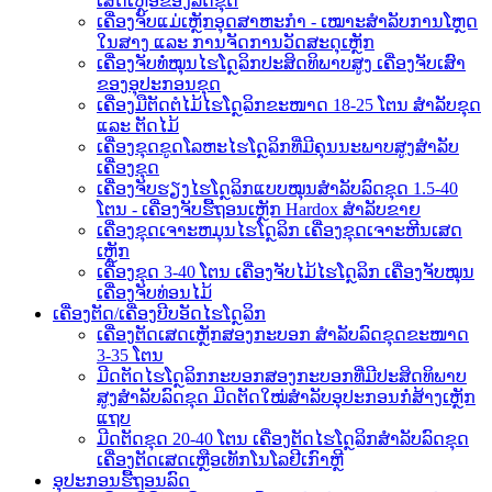
ເສດເຫຼືອຂອງລົດຂຸດ
ເຄື່ອງຈັບແມ່ເຫຼັກອຸດສາຫະກຳ - ເໝາະສຳລັບການໂຫຼດ
ໃນສາງ ແລະ ການຈັດການວັດສະດຸເຫຼັກ
ເຄື່ອງຈັບທໍ່ໝຸນໄຮໂດຼລິກປະສິດທິພາບສູງ ເຄື່ອງຈັບເສົາ
ຂອງອຸປະກອນຂຸດ
ເຄື່ອງມືຕັດຕໍໄມ້ໄຮໂດຼລິກຂະໜາດ 18-25 ໂຕນ ສຳລັບຂຸດ
ແລະ ຕັດໄມ້
ເຄື່ອງຂຸດຂູດໂລຫະໄຮໂດຼລິກທີ່ມີຄຸນນະພາບສູງສຳລັບ
ເຄື່ອງຂຸດ
ເຄື່ອງຈັບຮຽງໄຮໂດຼລິກແບບໝຸນສຳລັບລົດຂຸດ 1.5-40
ໂຕນ - ເຄື່ອງຈັບຮື້ຖອນເຫຼັກ Hardox ສຳລັບຂາຍ
ເຄື່ອງຂຸດເຈາະຫມຸນໄຮໂດຼລິກ ເຄື່ອງຂຸດເຈາະຫີນເສດ
ເຫຼັກ
ເຄື່ອງຂຸດ 3-40 ໂຕນ ເຄື່ອງຈັບໄມ້ໄຮໂດຼລິກ ເຄື່ອງຈັບໝຸນ
ເຄື່ອງຈັບທ່ອນໄມ້
ເຄື່ອງຕັດ/ເຄື່ອງບີບອັດໄຮໂດຼລິກ
ເຄື່ອງຕັດເສດເຫຼັກສອງກະບອກ ສຳລັບລົດຂຸດຂະໜາດ
3-35 ໂຕນ
ມີດຕັດໄຮໂດຼລິກກະບອກສອງກະບອກທີ່ມີປະສິດທິພາບ
ສູງສຳລັບລົດຂຸດ ມີດຕັດໃໝ່ສຳລັບອຸປະກອນກໍ່ສ້າງເຫຼັກ
ແຖບ
ມີດຕັດຂຸດ 20-40 ໂຕນ ເຄື່ອງຕັດໄຮໂດຼລິກສຳລັບລົດຂຸດ
ເຄື່ອງຕັດເສດເຫຼືອເທັກໂນໂລຢີເກົາຫຼີ
ອຸປະກອນຮື້ຖອນລົດ