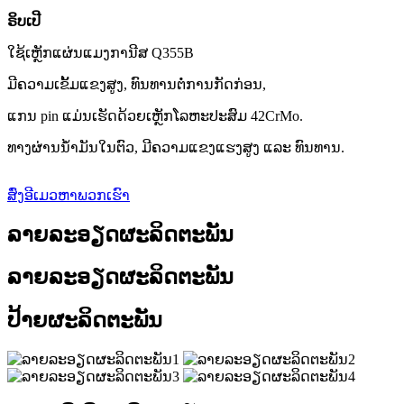
ຣິບເປີ
ໃຊ້ເຫຼັກແຜ່ນແມງການີສ Q355B
ມີຄວາມເຂັ້ມແຂງສູງ, ທົນທານຕໍ່ການກັດກ່ອນ,
ແກນ pin ແມ່ນເຮັດດ້ວຍເຫຼັກໂລຫະປະສົມ 42CrMo.
ທາງຜ່ານນ້ຳມັນໃນຕົວ, ມີຄວາມແຂງແຮງສູງ ແລະ ທົນທານ.
ສົ່ງອີເມວຫາພວກເຮົາ
ລາຍລະອຽດຜະລິດຕະພັນ
ລາຍລະອຽດຜະລິດຕະພັນ
ປ້າຍຜະລິດຕະພັນ