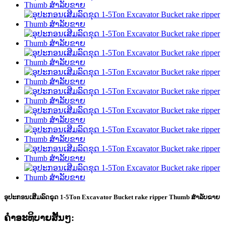
ອຸປະກອນເສີມລົດຂຸດ 1-5Ton Excavator Bucket rake ripper Thumb ສຳລັບຂາຍ
ຄໍາອະທິບາຍສັ້ນໆ: