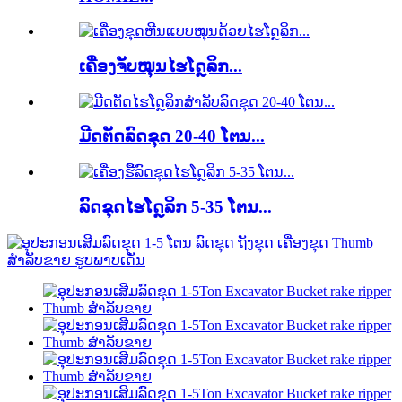
ເຄື່ອງຈັບໝຸນໄຮໂດຼລິກ...
ມີດຕັດລົດຂຸດ 20-40 ໂຕນ...
ລົດຂຸດໄຮໂດຼລິກ 5-35 ໂຕນ...