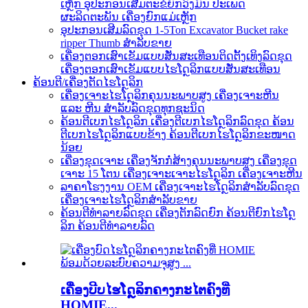
ເຫຼັກ ອຸປະກອນເສີມຕະຂໍຍົກວົງມົນ ປະເພດ
ຜະລິດຕະພັນ ເຄື່ອງຍົກແມ່ເຫຼັກ
ອຸປະກອນເສີມລົດຂຸດ 1-5Ton Excavator Bucket rake
ripper Thumb ສຳລັບຂາຍ
ເຄື່ອງຕອກເສົາເຂັມແບບສັ່ນສະເທືອນຕິດຕັ້ງເທິງລົດຂຸດ
ເຄື່ອງຕອກເສົາເຂັມແບບໄຮໂດຼລິກແບບສັ່ນສະເທືອນ
ຄ້ອນຕີ/ເຄື່ອງຕັດໄຮໂດຼລິກ
ເຄື່ອງເຈາະໄຮໂດຼລິກຄຸນນະພາບສູງ ເຄື່ອງເຈາະຫີນ
ແລະ ຫີນ ສຳລັບລົດຂຸດທຸກຊະນິດ
ຄ້ອນຕີເບກໄຮໂດຼລິກ ເຄື່ອງຕີເບກໄຮໂດຼລິກລົດຂຸດ ຄ້ອນ
ຕີເບກໄຮໂດຼລິກແບບຂ້າງ ຄ້ອນຕີເບກໄຮໂດຼລິກຂະໜາດ
ນ້ອຍ
ເຄື່ອງຂຸດເຈາະ ເຄື່ອງຈັກກໍ່ສ້າງຄຸນນະພາບສູງ ເຄື່ອງຂຸດ
ເຈາະ 15 ໂຕນ ເຄື່ອງເຈາະເຈາະໄຮໂດຼລິກ ເຄື່ອງເຈາະຫີນ
ລາຄາໂຮງງານ OEM ເຄື່ອງເຈາະໄຮໂດຼລິກສຳລັບລົດຂຸດ
ເຄື່ອງເຈາະໄຮໂດຼລິກສຳລັບຂາຍ
ຄ້ອນຕີທຳລາຍລົດຂຸດ ເຄື່ອງຕັກລົດຍົກ ຄ້ອນຕີຍົກໄຮໂດຼ
ລິກ ຄ້ອນຕີທຳລາຍລົດ
ເຄື່ອງບີບໄຮໂດຼລິກຄາງກະໄຕຄົງທີ່
HOMIE...