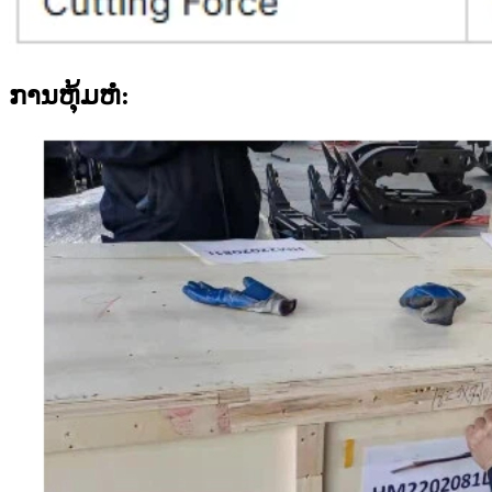
ການຫຸ້ມຫໍ່: