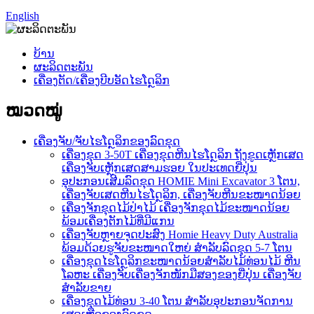
English
ບ້ານ
ຜະລິດຕະພັນ
ເຄື່ອງຕັດ/ເຄື່ອງບີບອັດໄຮໂດຼລິກ
ໝວດໝູ່
ເຄື່ອງຈັບ/ຈັບໄຮໂດຼລິກຂອງລົດຂຸດ
ເຄື່ອງຂຸດ 3-50T ເຄື່ອງຂຸດຫີນໄຮໂດຼລິກ ຖັງຂູດເຫຼັກເສດ
ເຄື່ອງຈັບເຫຼັກເສດສາມຮອຍ ໃນປະເທດຍີ່ປຸ່ນ
ອຸປະກອນເສີມລົດຂຸດ HOMIE Mini Excavator 3 ໂຕນ,
ເຄື່ອງຈັບເສດຫີນໄຮໂດຼລິກ, ເຄື່ອງຈັບຫີນຂະໜາດນ້ອຍ
ເຄື່ອງຈັກຂຸດໄມ້ປ່າໄມ້ ເຄື່ອງຈັກຂຸດໄມ້ຂະໜາດນ້ອຍ
ພ້ອມເຄື່ອງຕັກໄມ້ທີ່ມີແກນ
ເຄື່ອງຈັບຫຼາຍຈຸດປະສົງ Homie Heavy Duty Australia
ພ້ອມດ້ວຍຮູຈັບຂະໜາດໃຫຍ່ ສຳລັບລົດຂຸດ 5-7 ໂຕນ
ເຄື່ອງຂຸດໄຮໂດຼລິກຂະໜາດນ້ອຍສຳລັບໄມ້ທ່ອນໄມ້ ຫີນ
ໂລຫະ ເຄື່ອງຈັບເຄື່ອງຈັກໜັກມືສອງຂອງຍີ່ປຸ່ນ ເຄື່ອງຈັບ
ສຳລັບຂາຍ
ເຄື່ອງຂຸດໄມ້ທ່ອນ 3-40 ໂຕນ ສຳລັບອຸປະກອນຈັດການ