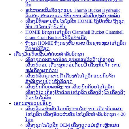
ຈີນ
ອຸປະກອນເສີມລົດຂຸດແບບ Thumb Bucket Hydraulic
ວັດສະດຸສະແຕນເລດທີ່ທົນທານ ເພື່ອປັບປຸງຜົນຜະລິດ
ເຄື່ອງມືທຳລາຍຫີນໄຮໂດຼລິກ HOMIE ຖັງບົດຫີນ ຖັງຂຸດ
ຫີນ 20 ໂຕນ ຖັງບົດຫີນ
HOMIE ລົດຂຸດໄຮໂດຼລິກ Clamshell Bucket Clamshell
Crane Grab Bucket ໃຊ້ໃນທ່າເຮືອ
ຖັງຂຸດ HOMIE ຖັງກອງຫີນ ແລະ ດິນຊາຍໝຸນໄຮໂດຼລິກ
ທີ່ຂາຍດີທີ່ສຸດ
ເຄື່ອງມັດ/ຕົວເຊື່ອມຕໍ່ດ່ວນສຳລັບລົດຂຸດ
ເຄື່ອງຂຸດຂະໜາດນ້ອຍ ອຸປະກອນຕິດຕັ້ງເຄື່ອງຂຸດ
ເຄື່ອງຕໍ່ດ່ວນ ເຄື່ອງຜູກດ່ວນດ້ວຍມື ເຄື່ອງກົນຈັກ ການ
ຫລໍ່ເຄື່ອງຜູກດ່ວນ
ເຄື່ອງຕໍ່ລົດຂຸດຂາຍດີ ເຄື່ອງຕໍ່ໄຮໂດຼລິກແບບກົນຈັກ
ສຳລັບການປ່ຽນຖັງລົດຂຸດ
ເຄື່ອງຍົກດ້ວຍພະລັງງານ ເຄື່ອງຍົກດ້ວຍໄຮໂດຼລິກ
ເຄື່ອງຕໍ່ໄວ ເຄື່ອງຍົກດ້ວຍໄຮໂດຼລິກ ເຄື່ອງດຶງໄວ ເຄື່ອງດຶງ
ດ້ວຍໄຮໂດຼລິກ
ເອກະສານແນບອື່ນໆ
ເຄື່ອງອັດແຜ່ນສັ່ນໂດຍກົງຈາກໂຮງງານ ເຄື່ອງອັດແຜ່ນ
ໄຮໂດຼລິກ ເຄື່ອງອັດແຜ່ນສັ່ນໄຮໂດຼລິກສຳລັບລົດຂຸດ 4-20
ໂຕນ
ເຄື່ອງຂຸດໄຮໂດຼລິກ OEM ເຄື່ອງດູດແມ່ເຫຼັກເຫຼັກເສດ