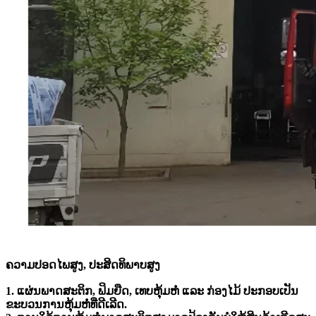
ຄວາມປອດໄພສູງ, ປະສິດທິພາບສູງ
1. ແຜ່ນພາດສະຕິກ, ຟິມຍືດ, ເທບຫຸ້ມຫໍ່ ແລະ ກ່ອງໄມ້ ປະກອບເປັນ
ຂະບວນການຫຸ້ມຫໍ່ທີ່ດີເລີດ.