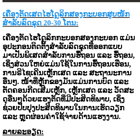
ເຄື່ອງຕັດເສດໄຮໂດຼລິກສອງກະບອກສູບໜັກ
ສຳລັບລົດຂຸດ 20-30 ໂຕນ:
ເຄື່ອງຕັດໄຮໂດຼລິກກະບອກສອງກະບອກ ແມ່ນ
ອຸປະກອນຕິດຕັ້ງສຳລັບລົດຂຸດທີ່ອອກແບບ
ມາເປັນພິເສດສຳລັບການຮື້ຖອນ ແລະ ຮື້ຖອນ,
ເຊິ່ງສ່ວນໃຫຍ່ແມ່ນໃຊ້ໃນການຮື້ຖອນເຮືອນ,
ການຣີໄຊເຄີນເຫຼັກເສດ ແລະ ສະຖານະການ
ອື່ນໆ. ໜ້າທີ່ຫຼັກຂອງມັນແມ່ນການບົດ ແລະ
ຕັດຄອນກີດເສີມເຫຼັກ, ເຫຼັກເສດ ແລະ ວັດສະ
ດຸອື່ນໆດ້ວຍແຮງຕັດທີ່ມີປະສິດທິພາບ, ເຊິ່ງ
ຊ່ວຍປັບປຸງປະສິດທິພາບໃນການເຮັດວຽກ
ແລະ ຫຼຸດຜ່ອນຄ່າໃຊ້ຈ່າຍດ້ານແຮງງານ.
ລາຍລະອຽດ: