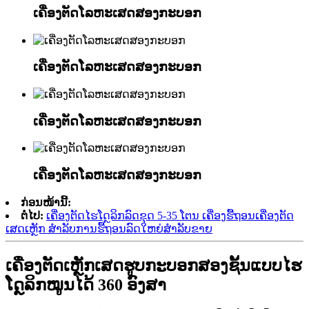
ເຄື່ອງຕັດໂລຫະເສດສອງກະບອກ
ເຄື່ອງຕັດໂລຫະເສດສອງກະບອກ
ເຄື່ອງຕັດໂລຫະເສດສອງກະບອກ
ເຄື່ອງຕັດໂລຫະເສດສອງກະບອກ
ກ່ອນໜ້ານີ້:
ຕໍ່ໄປ:
ເຄື່ອງຕັດໄຮໂດຼລິກລົດຂຸດ 5-35 ໂຕນ ເຄື່ອງຮື້ຖອນເຄື່ອງຕັດ
ເສດເຫຼັກ ສຳລັບການຮື້ຖອນລົດໃຫຍ່ສຳລັບຂາຍ
ເຄື່ອງຕັດເຫຼັກເສດຮູບກະບອກສອງຊັ້ນແບບໄຮ
ໂດຼລິກໝູນໄດ້ 360 ອົງສາ