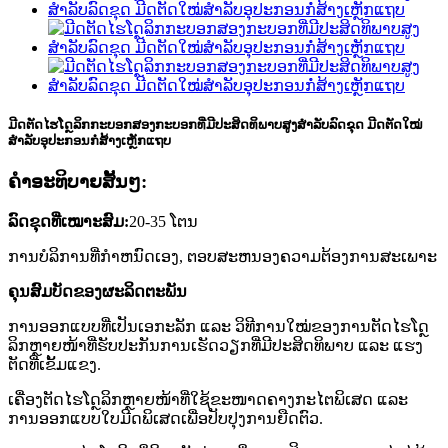
ມີດຕັດໄຮໂດຼລິກກະບອກສອງກະບອກທີ່ມີປະສິດທິພາບສູງສຳລັບລົດຂຸດ ມີດຕັດໃໝ່
ສຳລັບອຸປະກອນກໍ່ສ້າງເຫຼັກແຖບ
ຄໍາອະທິບາຍສັ້ນໆ:
ລົດຂຸດທີ່ເໝາະສົມ:
20-35 ໂຕນ
ການບໍລິການທີ່ກໍາຫນົດເອງ, ຕອບສະຫນອງຄວາມຕ້ອງການສະເພາະ
ຄຸນສົມບັດຂອງຜະລິດຕະພັນ
ການອອກແບບທີ່ເປັນເອກະລັກ ແລະ ວິທີການໃໝ່ຂອງການຕັດໄຮໂດຼ
ລິກຫຼາຍໜ້າທີ່ຮັບປະກັນການເຮັດວຽກທີ່ມີປະສິດທິພາບ ແລະ ແຮງ
ຕັດທີ່ເຂັ້ມແຂງ.
ເຄື່ອງຕັດໄຮໂດຼລິກຫຼາຍໜ້າທີ່ໃຊ້ຂະໜາດຄາງກະໄຕພິເສດ ແລະ
ການອອກແບບໃບມີດພິເສດເພື່ອປັບປຸງການຍືດຕົວ.