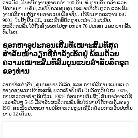
ຕາແມັດ, ມີພະນັກງານຫຼາຍກວ່າ 100 ຄົນ, ທີມງານຄົ້ນຄວ້າ ແລະ
ພັດທະນາ 10 ຄົນ, ລະບົບຄວບຄຸມຄຸນນະພາບທີ່ເຂັ້ມງວດ ແລະ ທີມ
ງານບໍລິການຫຼັງການຂາຍແບບມືອາຊີບ, ໄດ້ຮັບມາດຕະຖານ ISO
9001, ໃບຢັ້ງຢືນ CE, ແລະ ສິດທິບັດຫຼາຍກວ່າ 30 ສະບັບ.
ຜະລິດຕະພັນໄດ້ຖືກສົ່ງອອກໄປຫຼາຍກວ່າ 70 ປະເທດ ແລະ ພາກພື້ນ
ທົ່ວໂລກ.
ຊອກຫາອຸປະກອນເສີມທີ່ເໝາະສົມທີ່ສຸດ
ສຳລັບໜ້າວຽກທີ່ກຳລັງເຮັດຢູ່ ພ້ອມດ້ວຍ
ຄວາມເໝາະສົມທີ່ສົມບູນແບບສຳລັບລົດຂຸດ
ຂອງທ່ານ
ລາຄາທີ່ແຂ່ງຂັນ, ຄຸນນະພາບດີເລີດ, ແລະ ການບໍລິການແມ່ນແນວ
ທາງຂອງພວກເຮົາສະເໝີ, ພວກເຮົາຢືນຢັນໃນວັດຖຸດິບໃໝ່ 100%,
ການກວດກາຢ່າງຄົບຖ້ວນ 100% ກ່ອນການຂົນສົ່ງ, ສັນຍາວ່າຈະໃຊ້
ເວລາສັ້ນໆ 5-15 ມື້ສຳລັບຜະລິດຕະພັນທົ່ວໄປພາຍໃຕ້ການຄຸ້ມຄອງ
ISO, ສະໜັບສະໜູນການບໍລິການຕະຫຼອດຊີວິດດ້ວຍການຮັບປະກັນ
ຍາວ 12 ເດືອນ.