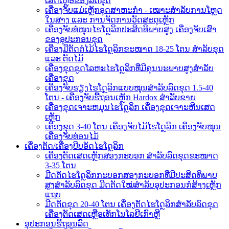
ເສດເຫຼືອຂອງລົດຂຸດ
ເຄື່ອງຈັບແມ່ເຫຼັກອຸດສາຫະກຳ - ເໝາະສຳລັບການໂຫຼດ
ໃນສາງ ແລະ ການຈັດການວັດສະດຸເຫຼັກ
ເຄື່ອງຈັບທໍ່ໝຸນໄຮໂດຼລິກປະສິດທິພາບສູງ ເຄື່ອງຈັບເສົາ
ຂອງອຸປະກອນຂຸດ
ເຄື່ອງມືຕັດຕໍໄມ້ໄຮໂດຼລິກຂະໜາດ 18-25 ໂຕນ ສຳລັບຂຸດ
ແລະ ຕັດໄມ້
ເຄື່ອງຂຸດຂູດໂລຫະໄຮໂດຼລິກທີ່ມີຄຸນນະພາບສູງສຳລັບ
ເຄື່ອງຂຸດ
ເຄື່ອງຈັບຮຽງໄຮໂດຼລິກແບບໝຸນສຳລັບລົດຂຸດ 1.5-40
ໂຕນ - ເຄື່ອງຈັບຮື້ຖອນເຫຼັກ Hardox ສຳລັບຂາຍ
ເຄື່ອງຂຸດເຈາະຫມຸນໄຮໂດຼລິກ ເຄື່ອງຂຸດເຈາະຫີນເສດ
ເຫຼັກ
ເຄື່ອງຂຸດ 3-40 ໂຕນ ເຄື່ອງຈັບໄມ້ໄຮໂດຼລິກ ເຄື່ອງຈັບໝຸນ
ເຄື່ອງຈັບທ່ອນໄມ້
ເຄື່ອງຕັດ/ເຄື່ອງບີບອັດໄຮໂດຼລິກ
ເຄື່ອງຕັດເສດເຫຼັກສອງກະບອກ ສຳລັບລົດຂຸດຂະໜາດ
3-35 ໂຕນ
ມີດຕັດໄຮໂດຼລິກກະບອກສອງກະບອກທີ່ມີປະສິດທິພາບ
ສູງສຳລັບລົດຂຸດ ມີດຕັດໃໝ່ສຳລັບອຸປະກອນກໍ່ສ້າງເຫຼັກ
ແຖບ
ມີດຕັດຂຸດ 20-40 ໂຕນ ເຄື່ອງຕັດໄຮໂດຼລິກສຳລັບລົດຂຸດ
ເຄື່ອງຕັດເສດເຫຼືອເທັກໂນໂລຢີເກົາຫຼີ
ອຸປະກອນຮື້ຖອນລົດ