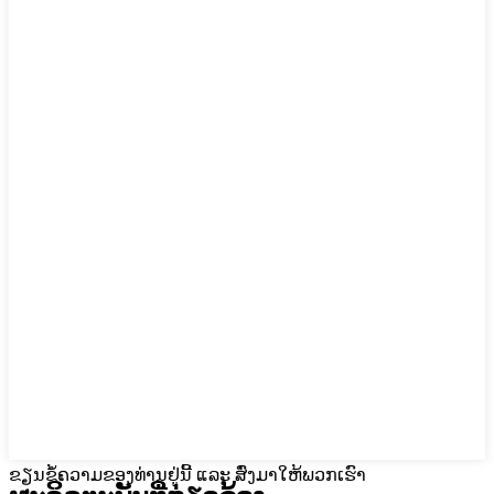
ຂຽນຂໍ້ຄວາມຂອງທ່ານຢູ່ນີ້ ແລະ ສົ່ງມາໃຫ້ພວກເຮົາ