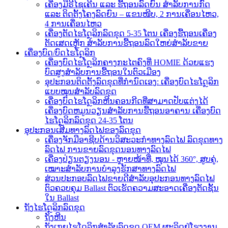
ເຄື່ອງມືຣີໄຊເຄີນ ແລະ ຮື້ຖອນລົດຍົນ ສຳລັບການກົດ
ແລະ ຕິດຕັ້ງໂຄງລົດຍົນ – ແຂນໜີບ, 2 ການເຄື່ອນໄຫວ,
4 ການເຄື່ອນໄຫວ
ເຄື່ອງຕັດໄຮໂດຼລິກລົດຂຸດ 5-35 ໂຕນ ເຄື່ອງຮື້ຖອນເຄື່ອງ
ຕັດເສດເຫຼັກ ສຳລັບການຮື້ຖອນລົດໃຫຍ່ສຳລັບຂາຍ
ເຄື່ອງບົດ/ບົດໄຮໂດຼລິກ
ເຄື່ອງບົດໄຮໂດຼລິກຄາງກະໄຕຄົງທີ່ HOMIE ດ້ວຍແຮງ
ບົດສູງສຳລັບການຮື້ຖອນໃນຕົວເມືອງ
ອຸປະກອນຕິດຕັ້ງລົດຂຸດທີ່ກຳນົດເອງ: ເຄື່ອງບົດໄຮໂດຼລິກ
ແບບໝຸນສຳລັບລົດຂຸດ
ເຄື່ອງບົດໄຮໂດຼລິກຫີນຄອນກີດທີ່ສາມາດປັບແຕ່ງໄດ້
ເຄື່ອງບົດຫມູນວຽນສຳລັບການຮື້ຖອນອາຄານ ເຄື່ອງບົດ
ໄຮໂດຼລິກລົດຂຸດ 24-35 ໂຕນ
ອຸປະກອນເສີມທາງລົດໄຟຂອງລົດຂຸດ
ເຄື່ອງຈັກມືອາຊີບດ້ານວິສະວະກຳທາງລົດໄຟ ລົດຂຸດທາງ
ລົດໄຟ ການຂາຍລົດຂຸດນອນທາງລົດໄຟ
ເຄື່ອງປ່ຽນຕຽງນອນ - ຫຼາຍໜ້າທີ່, ໝຸນໄດ້ 360°, ສູບຄູ່,
ເໝາະສຳລັບການບຳລຸງຮັກສາທາງລົດໄຟ
ສ່ວນປະກອບລົດໄຟຂາຍດີສຳລັບອຸປະກອນທາງລົດໄຟ
ຕົວຄວບຄຸມ Ballast ຕົວເຮັດຄວາມສະອາດເຄື່ອງຕັດຊັ້ນ
ໃນ Ballast
ຖັງໄຮໂດຼລິກລົດຂຸດ
ຖັງຫີນ
ຖັງເກຍໄຮໂດຼລິກສຳລັບລົດຂຸດ OEM ຜະລິດຢູ່ໂຮງງານ