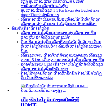
ເຫຼັກ ອຸປະກອນເສີມຕະຂໍຍົກວົງມົນ ປະເພດ
ຜະລິດຕະພັນ ເຄື່ອງຍົກແມ່ເຫຼັກ
ອຸປະກອນເສີມລົດຂຸດ 1-5Ton Excavator Bucket rake
ripper Thumb ສຳລັບຂາຍ
ເຄື່ອງຕອກເສົາເຂັມແບບສັ່ນສະເທືອນຕິດຕັ້ງເທິງລົດຂຸດ
ເຄື່ອງຕອກເສົາເຂັມແບບໄຮໂດຼລິກແບບສັ່ນສະເທືອນ
ຄ້ອນຕີ/ເຄື່ອງຕັດໄຮໂດຼລິກ
ເຄື່ອງເຈາະໄຮໂດຼລິກຄຸນນະພາບສູງ ເຄື່ອງເຈາະຫີນ
ແລະ ຫີນ ສຳລັບລົດຂຸດທຸກຊະນິດ
ຄ້ອນຕີເບກໄຮໂດຼລິກ ເຄື່ອງຕີເບກໄຮໂດຼລິກລົດຂຸດ ຄ້ອນ
ຕີເບກໄຮໂດຼລິກແບບຂ້າງ ຄ້ອນຕີເບກໄຮໂດຼລິກຂະໜາດ
ນ້ອຍ
ເຄື່ອງຂຸດເຈາະ ເຄື່ອງຈັກກໍ່ສ້າງຄຸນນະພາບສູງ ເຄື່ອງຂຸດ
ເຈາະ 15 ໂຕນ ເຄື່ອງເຈາະເຈາະໄຮໂດຼລິກ ເຄື່ອງເຈາະຫີນ
ລາຄາໂຮງງານ OEM ເຄື່ອງເຈາະໄຮໂດຼລິກສຳລັບລົດຂຸດ
ເຄື່ອງເຈາະໄຮໂດຼລິກສຳລັບຂາຍ
ຄ້ອນຕີທຳລາຍລົດຂຸດ ເຄື່ອງຕັກລົດຍົກ ຄ້ອນຕີຍົກໄຮໂດຼ
ລິກ ຄ້ອນຕີທຳລາຍລົດ
ເຄື່ອງບີບໄຮໂດຼລິກຄາງກະໄຕຄົງທີ່
HOMIE...