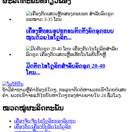
ຜະລິດຕະພັນທີ່ກ່ຽວຂ້ອງ
ເຄື່ອງຮື້ຖອນອຸປະກອນຕິດຕັ້ງລົດຂຸດແບບ
ໝຸນດ້ວຍໄຮໂດຼລິກ...
ມີດຕັດໄຮໂດຼລິກສຳລັບລົດຂຸດ 20-40
ໂຕນ...
ຖ້າມີຄໍາຖາມຫຼືຄໍາຮ້ອງຂໍໃດໆ, ກະລຸນາຕິດຕໍ່ຫາພວກເຮົາໂດຍບໍ່ເສຍ
ຄ່າ. ພວກເຮົາຈະແກ້ໄຂບັນຫາໃດໆຂອງທ່ານພາຍໃນ 24 ຊົ່ວໂມງ.
ໝວດໝູ່ຜະລິດຕະພັນ
ເຄື່ອງຈັບ/ຈັບໄຮໂດຼລິກຂອງລົດຂຸດ
ເຄື່ອງຕັດ/ເຄື່ອງບີບອັດໄຮໂດຼລິກ