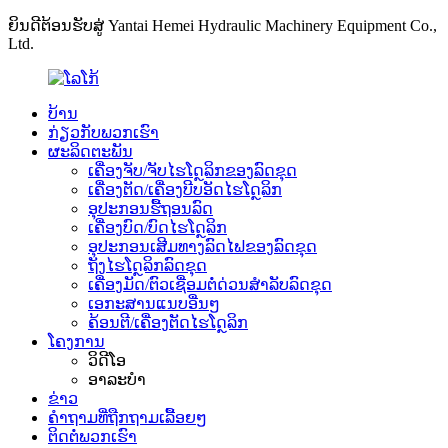
ຍິນດີຕ້ອນຮັບສູ່ Yantai Hemei Hydraulic Machinery Equipment Co.,
Ltd.
ບ້ານ
ກ່ຽວກັບພວກເຮົາ
ຜະລິດຕະພັນ
ເຄື່ອງຈັບ/ຈັບໄຮໂດຼລິກຂອງລົດຂຸດ
ເຄື່ອງຕັດ/ເຄື່ອງບີບອັດໄຮໂດຼລິກ
ອຸປະກອນຮື້ຖອນລົດ
ເຄື່ອງບົດ/ບົດໄຮໂດຼລິກ
ອຸປະກອນເສີມທາງລົດໄຟຂອງລົດຂຸດ
ຖັງໄຮໂດຼລິກລົດຂຸດ
ເຄື່ອງມັດ/ຕົວເຊື່ອມຕໍ່ດ່ວນສຳລັບລົດຂຸດ
ເອກະສານແນບອື່ນໆ
ຄ້ອນຕີ/ເຄື່ອງຕັດໄຮໂດຼລິກ
ໂຄງການ
ວິດີໂອ
ອາລະບໍາ
ຂ່າວ
ຄຳຖາມທີ່ຖືກຖາມເລື້ອຍໆ
ຕິດຕໍ່ພວກເຮົາ