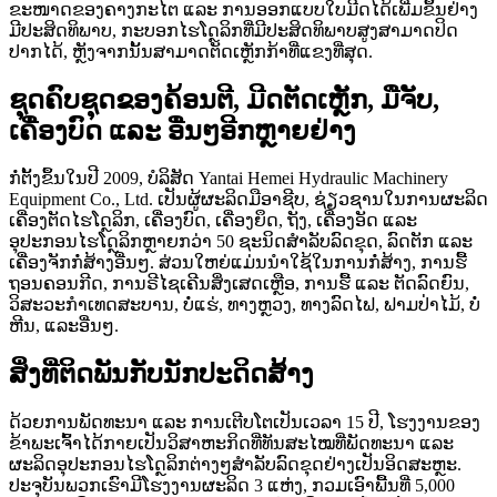
ຂະໜາດຂອງຄາງກະໄຕ ແລະ ການອອກແບບໃບມີດໄດ້ເພີ່ມຂຶ້ນຢ່າງ
ມີປະສິດທິພາບ, ກະບອກໄຮໂດຼລິກທີ່ມີປະສິດທິພາບສູງສາມາດປິດ
ປາກໄດ້, ຫຼັງຈາກນັ້ນສາມາດຕັດເຫຼັກກ້າທີ່ແຂງທີ່ສຸດ.
ຊຸດຄົບຊຸດຂອງຄ້ອນຕີ, ມີດຕັດເຫຼັກ, ມືຈັບ,
ເຄື່ອງບົດ ແລະ ອື່ນໆອີກຫຼາຍຢ່າງ
ກໍ່ຕັ້ງຂຶ້ນໃນປີ 2009, ບໍລິສັດ Yantai Hemei Hydraulic Machinery
Equipment Co., Ltd. ເປັນຜູ້ຜະລິດມືອາຊີບ, ຊ່ຽວຊານໃນການຜະລິດ
ເຄື່ອງຕັດໄຮໂດຼລິກ, ເຄື່ອງບົດ, ເຄື່ອງຍຶດ, ຖັງ, ເຄື່ອງອັດ ແລະ
ອຸປະກອນໄຮໂດຼລິກຫຼາຍກວ່າ 50 ຊະນິດສຳລັບລົດຂຸດ, ລົດຕັກ ແລະ
ເຄື່ອງຈັກກໍ່ສ້າງອື່ນໆ. ສ່ວນໃຫຍ່ແມ່ນນຳໃຊ້ໃນການກໍ່ສ້າງ, ການຮື້
ຖອນຄອນກີດ, ການຣີໄຊເຄີນສິ່ງເສດເຫຼືອ, ການຮື້ ແລະ ຕັດລົດຍົນ,
ວິສະວະກຳເທດສະບານ, ບໍ່ແຮ່, ທາງຫຼວງ, ທາງລົດໄຟ, ຟາມປ່າໄມ້, ບໍ່
ຫີນ, ແລະອື່ນໆ.
ສິ່ງທີ່ຕິດພັນກັບນັກປະດິດສ້າງ
ດ້ວຍການພັດທະນາ ແລະ ການເຕີບໂຕເປັນເວລາ 15 ປີ, ໂຮງງານຂອງ
ຂ້າພະເຈົ້າໄດ້ກາຍເປັນວິສາຫະກິດທີ່ທັນສະໄໝທີ່ພັດທະນາ ແລະ
ຜະລິດອຸປະກອນໄຮໂດຼລິກຕ່າງໆສຳລັບລົດຂຸດຢ່າງເປັນອິດສະຫຼະ.
ປະຈຸບັນພວກເຮົາມີໂຮງງານຜະລິດ 3 ແຫ່ງ, ກວມເອົາພື້ນທີ່ 5,000