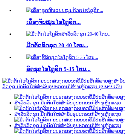
ເຄື່ອງຈັບໝຸນໄຮໂດຼລິກ...
ມີດຕັດລົດຂຸດ 20-40 ໂຕນ...
ລົດຂຸດໄຮໂດຼລິກ 5-35 ໂຕນ...