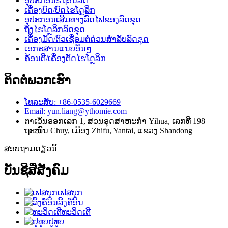
ອຸປະກອນຮື້ຖອນລົດ
ເຄື່ອງບົດ/ບົດໄຮໂດຼລິກ
ອຸປະກອນເສີມທາງລົດໄຟຂອງລົດຂຸດ
ຖັງໄຮໂດຼລິກລົດຂຸດ
ເຄື່ອງມັດ/ຕົວເຊື່ອມຕໍ່ດ່ວນສຳລັບລົດຂຸດ
ເອກະສານແນບອື່ນໆ
ຄ້ອນຕີ/ເຄື່ອງຕັດໄຮໂດຼລິກ
ຕິດຕໍ່ພວກເຮົາ
ໂທລະສັບ: +86-0535-6029669
Email: yun.liang@ythomie.com
ຕາເວັນອອກເລກ 1, ສວນອຸດສາຫະກຳ Yihua, ເລກທີ 198
ຖະໜົນ Chuy, ເມືອງ Zhifu, Yantai, ແຂວງ Shandong
ສອບຖາມດຽວນີ້
ບັນຊີສື່ສັງຄົມ
ເຟສບຸກ
ລິ້ງຄ໌ອິນ
ທະວິດເຕີ
ຢູທູບ