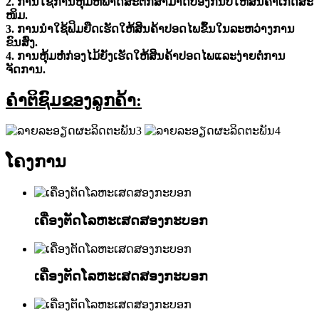
2. ການໃຊ້ການຫຸ້ມຫໍ່ພາດສະຕິກສາມາດປ້ອງກັນບໍ່ໃຫ້ສິນຄ້າເກີດສະ
ໜິມ.
3. ການນຳໃຊ້ຟິມຍືດເຮັດໃຫ້ສິນຄ້າປອດໄພຂຶ້ນໃນລະຫວ່າງການ
ຂົນສົ່ງ.
4. ການຫຸ້ມຫໍ່ກ່ອງໄມ້ຍັງເຮັດໃຫ້ສິນຄ້າປອດໄພແລະງ່າຍຕໍ່ການ
ຈັດການ.
ຄຳຕິຊົມຂອງລູກຄ້າ:
ໂຄງການ
ເຄື່ອງຕັດໂລຫະເສດສອງກະບອກ
ເຄື່ອງຕັດໂລຫະເສດສອງກະບອກ