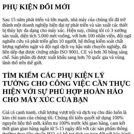
PHỤ KIỆN ĐỔI MỚI
Sau 15 năm phát triển và lớn mạnh, nhà máy của chúng tôi đã trở
thành một doanh nghiệp hiện đại tự phát triển và sản xuất các thiết
bị thủy lực đa dạng cho máy xúc. Hiện nay, chúng tôi có 3 xưởng
sản xuất, diện tích 5.000 mét vuông, với hơn 100 nhân viên, đội ngũ
nghiên cứu và phát triển gồm 10 người, hệ thống kiểm soát chất
lượng nghiêm ngặt và đội ngũ dịch vụ hậu mãi chuyên nghiệp, đã
liên tiếp đạt được chứng nhận ISO 9001, CE và hơn 30 bằng sáng
chế. Sản phẩm đã được xuất khẩu sang hơn 70 quốc gia và vùng
lãnh thổ trên thế giới.
TÌM KIẾM CÁC PHỤ KIỆN LÝ
TƯỞNG CHO CÔNG VIỆC CẦN THỰC
HIỆN VỚI SỰ PHÙ HỢP HOÀN HẢO
CHO MÁY XÚC CỦA BẠN
Giá cả cạnh tranh, chất lượng vượt trội và dịch vụ chu đáo luôn là
kim chỉ nam của chúng tôi. Chúng tôi kiên quyết sử dụng 100%
nguyên liệu thô mới, kiểm tra 100% trước khi giao hàng, cam kết
thời gian giao hàng ngắn từ 5-15 ngày đối với các sản phẩm thông
thường theo tiêu chuẩn ISO, và hỗ trợ dịch vụ trọn đời với bảo hành