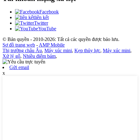
Facebook
liên kết
Twitter
YouTube
© Bản quyền - 2010-2026: Tất cả các quyền được bảo lưu.
Sơ đồ trang web
-
AMP Mobile
Thị trường châu Âu
,
Máy xúc mini
,
Kẹp thủy lực
,
Máy xúc mini
,
Xử lý gỗ
,
Nhiều điểm bám
,
Gửi email
x