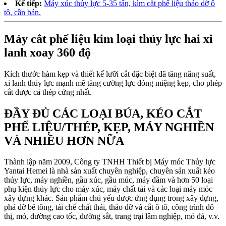
Kế tiếp:
Máy xúc thủy lực 5-35 tấn, kìm cắt phế liệu tháo dỡ ô
tô, cần bán.
Máy cắt phế liệu kim loại thủy lực hai xi
lanh xoay 360 độ
Kích thước hàm kẹp và thiết kế lưỡi cắt đặc biệt đã tăng năng suất,
xi lanh thủy lực mạnh mẽ tăng cường lực đóng miệng kẹp, cho phép
cắt được cả thép cứng nhất.
ĐẦY ĐỦ CÁC LOẠI BÚA, KÉO CẮT
PHẾ LIỆU/THÉP, KẸP, MÁY NGHIỀN
VÀ NHIỀU HƠN NỮA
Thành lập năm 2009, Công ty TNHH Thiết bị Máy móc Thủy lực
Yantai Hemei là nhà sản xuất chuyên nghiệp, chuyên sản xuất kéo
thủy lực, máy nghiền, gầu xúc, gầu múc, máy đầm và hơn 50 loại
phụ kiện thủy lực cho máy xúc, máy chất tải và các loại máy móc
xây dựng khác. Sản phẩm chủ yếu được ứng dụng trong xây dựng,
phá dỡ bê tông, tái chế chất thải, tháo dỡ và cắt ô tô, công trình đô
thị, mỏ, đường cao tốc, đường sắt, trang trại lâm nghiệp, mỏ đá, v.v.