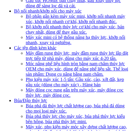
Gầu xúc HOMIE bán chạy nhất, gầu xoay thủy lực
dùng để sàng lọc đá và cát.
Bộ nối nhanh/khớp nối cho máy xúc
Bộ phận gắn kèm máy xúc mini, khớp nối nhanh máy
xúc, khớp nối nhanh cơ khí, khớp nối nhanh đúc.
Bộ khớp nối nhanh thủy lực cơ khí cho máy xúc, bán
chạy nhất, dùng để thay gầu xúc.
Máy xúc mini có hệ thống nâng hạ thủy lực, khớp nối
nhanh, xoay và nghiêng.
Các tệp đính kèm khác
Máy đầm rung thủy lực, máy đầm rung thủy lực lắp đặt
trực tiếp từ nhà máy, dùng cho máy xúc 4-20 tấn.
Móc nâng phế liệu hình tròn bằng nam châm thủy lực
OEM cho máy xúc, dùng để nâng phế liệu sắt. Thể loại
sản phẩm: Dụng cụ nâng bằng nam châm.
Phụ kiện máy xúc 1-5 tấn: Gầu xúc, cào, xới đất, kẹp
gầu xúc (dùng cho máy xúc) - Hàng bán
Máy đóng cọc rung gắn trên máy xúc, máy đóng cọc
thủy lực, máy đóng cọc.
Búa/Đập thủy lực
Búa phá đá thủy lực chất lượng cao, búa phá đá dùng
cho mọi loại máy xúc.
Búa phá thủy lực cho máy xúc, búa phá thủy lực kiểu
bên hông, búa phá thủy lực mini.
Máy xúc, phụ kiện máy móc xây dựng chất lượng cao,