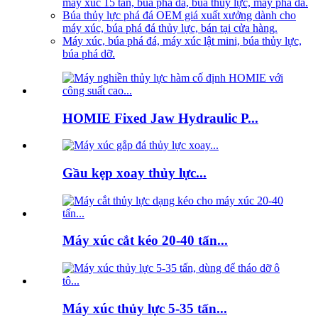
máy xúc 15 tấn, búa phá đá, búa thủy lực, máy phá đá.
Búa thủy lực phá đá OEM giá xuất xưởng dành cho
máy xúc, búa phá đá thủy lực, bán tại cửa hàng.
Máy xúc, búa phá đá, máy xúc lật mini, búa thủy lực,
búa phá dỡ.
HOMIE Fixed Jaw Hydraulic P...
Gầu kẹp xoay thủy lực...
Máy xúc cắt kéo 20-40 tấn...
Máy xúc thủy lực 5-35 tấn...