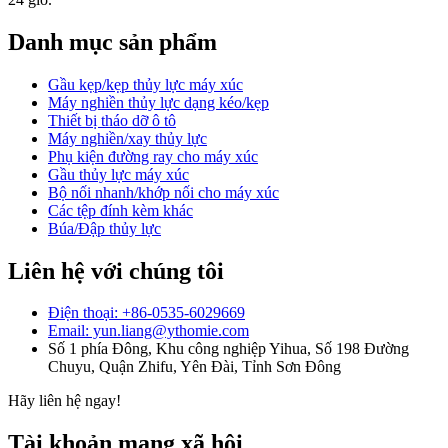
Danh mục sản phẩm
Gầu kẹp/kẹp thủy lực máy xúc
Máy nghiền thủy lực dạng kéo/kẹp
Thiết bị tháo dỡ ô tô
Máy nghiền/xay thủy lực
Phụ kiện đường ray cho máy xúc
Gầu thủy lực máy xúc
Bộ nối nhanh/khớp nối cho máy xúc
Các tệp đính kèm khác
Búa/Đập thủy lực
Liên hệ với chúng tôi
Điện thoại: +86-0535-6029669
Email: yun.liang@ythomie.com
Số 1 phía Đông, Khu công nghiệp Yihua, Số 198 Đường
Chuyu, Quận Zhifu, Yên Đài, Tỉnh Sơn Đông
Hãy liên hệ ngay!
Tài khoản mạng xã hội