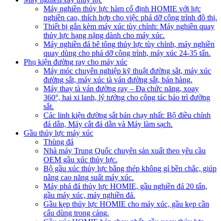
Máy nghiền thủy lực hàm cố định HOMIE với lực
nghiền cao, thích hợp cho việc phá dỡ công trình đô thị.
Thiết bị gắn kèm máy xúc tùy chỉnh: Máy nghiền quay
thủy lực hạng nặng dành cho máy xúc.
Máy nghiền đá bê tông thủy lực tùy chỉnh, máy nghiền
quay dùng cho phá dỡ công trình, máy xúc 24-35 tấn.
Phụ kiện đường ray cho máy xúc
Máy móc chuyên nghiệp kỹ thuật đường sắt, máy xúc
đường sắt, máy xúc tà ván đường sắt, bán hàng.
Máy thay tà ván đường ray – Đa chức năng, xoay
360°, hai xi lanh, lý tưởng cho công tác bảo trì đường
sắt.
Các linh kiện đường sắt bán chạy nhất: Bộ điều chỉnh
đá dằn, Máy cắt đá dằn và Máy làm sạch.
Gầu thủy lực máy xúc
Thùng đá
Nhà máy Trung Quốc chuyên sản xuất theo yêu cầu
OEM gầu xúc thủy lực.
Bộ gầu xúc thủy lực bằng thép không gỉ bền chắc, giúp
nâng cao năng suất máy xúc.
Máy phá đá thủy lực HOMIE, gầu nghiền đá 20 tấn,
gầu máy xúc, máy nghiền đá.
Gầu kẹp thủy lực HOMIE cho máy xúc, gầu kẹp cần
cẩu dùng trong cảng.