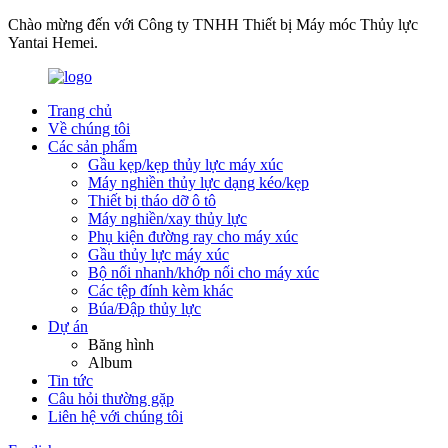
Chào mừng đến với Công ty TNHH Thiết bị Máy móc Thủy lực
Yantai Hemei.
Trang chủ
Về chúng tôi
Các sản phẩm
Gầu kẹp/kẹp thủy lực máy xúc
Máy nghiền thủy lực dạng kéo/kẹp
Thiết bị tháo dỡ ô tô
Máy nghiền/xay thủy lực
Phụ kiện đường ray cho máy xúc
Gầu thủy lực máy xúc
Bộ nối nhanh/khớp nối cho máy xúc
Các tệp đính kèm khác
Búa/Đập thủy lực
Dự án
Băng hình
Album
Tin tức
Câu hỏi thường gặp
Liên hệ với chúng tôi