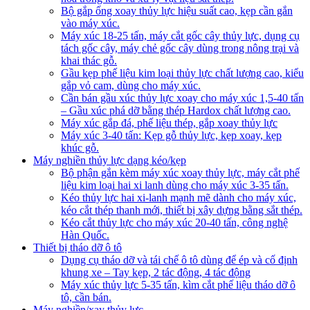
Bộ gắp ống xoay thủy lực hiệu suất cao, kẹp cần gắn
vào máy xúc.
Máy xúc 18-25 tấn, máy cắt gốc cây thủy lực, dụng cụ
tách gốc cây, máy chẻ gốc cây dùng trong nông trại và
khai thác gỗ.
Gầu kẹp phế liệu kim loại thủy lực chất lượng cao, kiểu
gắp vỏ cam, dùng cho máy xúc.
Cần bán gầu xúc thủy lực xoay cho máy xúc 1,5-40 tấn
– Gầu xúc phá dỡ bằng thép Hardox chất lượng cao.
Máy xúc gắp đá, phế liệu thép, gắp xoay thủy lực
Máy xúc 3-40 tấn: Kẹp gỗ thủy lực, kẹp xoay, kẹp
khúc gỗ.
Máy nghiền thủy lực dạng kéo/kẹp
Bộ phận gắn kèm máy xúc xoay thủy lực, máy cắt phế
liệu kim loại hai xi lanh dùng cho máy xúc 3-35 tấn.
Kéo thủy lực hai xi-lanh mạnh mẽ dành cho máy xúc,
kéo cắt thép thanh mới, thiết bị xây dựng bằng sắt thép.
Kéo cắt thủy lực cho máy xúc 20-40 tấn, công nghệ
Hàn Quốc.
Thiết bị tháo dỡ ô tô
Dụng cụ tháo dỡ và tái chế ô tô dùng để ép và cố định
khung xe – Tay kẹp, 2 tác động, 4 tác động
Máy xúc thủy lực 5-35 tấn, kìm cắt phế liệu tháo dỡ ô
tô, cần bán.
Máy nghiền/xay thủy lực