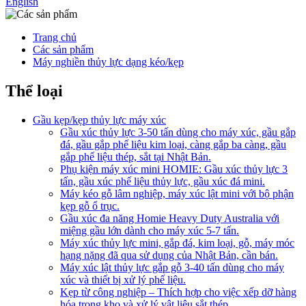
English
Trang chủ
Các sản phẩm
Máy nghiền thủy lực dạng kéo/kẹp
Thể loại
Gầu kẹp/kẹp thủy lực máy xúc
Gầu xúc thủy lực 3-50 tấn dùng cho máy xúc, gầu gắp
đá, gầu gắp phế liệu kim loại, càng gắp ba càng, gầu
gắp phế liệu thép, sắt tại Nhật Bản.
Phụ kiện máy xúc mini HOMIE: Gầu xúc thủy lực 3
tấn, gầu xúc phế liệu thủy lực, gầu xúc đá mini.
Máy kéo gỗ lâm nghiệp, máy xúc lật mini với bộ phận
kẹp gỗ ổ trục.
Gầu xúc đa năng Homie Heavy Duty Australia với
miệng gầu lớn dành cho máy xúc 5-7 tấn.
Máy xúc thủy lực mini, gắp đá, kim loại, gỗ, máy móc
hạng nặng đã qua sử dụng của Nhật Bản, cần bán.
Máy xúc lật thủy lực gắp gỗ 3-40 tấn dùng cho máy
xúc và thiết bị xử lý phế liệu.
Kẹp từ công nghiệp – Thích hợp cho việc xếp dỡ hàng
hóa trong kho và xử lý vật liệu sắt thép.