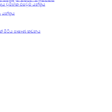
දය චුම්භක එසවුම් යන්ත්‍රය
 යන්ත්‍රය
රොලික් මිටිය පාෂාණ කඩනය