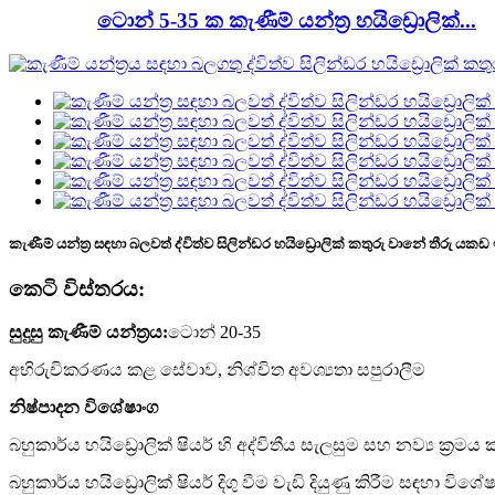
ටොන් 5-35 ක කැණීම් යන්ත්‍ර හයිඩ්‍රොලික්...
කැණීම් යන්ත්‍ර සඳහා බලවත් ද්විත්ව සිලින්ඩර හයිඩ්‍රොලික් කතුරු වානේ තීරු යක
කෙටි විස්තරය:
සුදුසු කැණීම් යන්ත්‍රය:
ටොන් 20-35
අභිරුචිකරණය කළ සේවාව, නිශ්චිත අවශ්‍යතා සපුරාලීම
නිෂ්පාදන විශේෂාංග
බහුකාර්ය හයිඩ්‍රොලික් ෂියර් හි අද්විතීය සැලසුම සහ නව්‍ය ක්‍රම
බහුකාර්ය හයිඩ්‍රොලික් ෂියර් දිගු වීම වැඩි දියුණු කිරීම සඳහා 