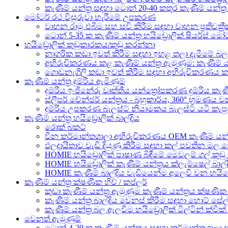
කැණීම් යන්ත්‍ර සඳහා ටොන් 20-40 කතුර කැණීම් යන්ත්‍
මෝටර් රථ විසුරුවා හැරීමේ උපකරණ
වාහන රාමු එබීම සහ සවි කිරීම සඳහා වාහන ප්‍රතිචක්‍රී
ටොන් 5-35 ක කැණීම් යන්ත්‍ර හයිඩ්‍රොලික් ෂියර්ස් මෝ
හයිඩ්‍රොලික් කුඩුකාරකය/කුඩු කරන්නා
නාගරික කඩා ඉවත් කිරීම සඳහා ඉහළ තලා දැමීමේ බලය
අභිරුචිකරණය කළ කැණීම් යන්ත්‍ර ඇමුණුම: කැණීම් යන්
ගොඩනැගිලි කඩා ඉවත් කිරීම සඳහා අභිරුචිකරණය කළ හැක
කැණීම් යන්ත්‍ර දුම්රිය ඇමිණුම්
දුම්රිය ඉංජිනේරු වෘත්තීය යන්ත්‍රෝපකරණ දුම්රිය කැණීම
ස්ලීපර් චේන්ජර් යන්ත්‍රය - බහුකාර්ය, 360° භ්‍රමණය ව
දුම්රිය උපකරණ බැලස්ට් නියාමකය බැලස්ට් යටි කැපුම්
කැණීම් යන්ත්‍ර හයිඩ්‍රොලික් බාල්දිය
රොක් බකට්
චීන කර්මාන්තශාලා අභිරුචිකරණය OEM කැණීම් යන්ත්‍ර හ
ඵලදායිතාව වැඩි දියුණු කිරීම සඳහා කල් පවතින මල නොබැ
HOMIE හයිඩ්‍රොලික් පාෂාණ බිඳීමේ මෙවලම් ගල් කුඩු 
HOMIE හයිඩ්‍රොලික් කැණීම් යන්ත්‍රය ක්ලැම්ෂෙල් බාල
HOMIE කැණීම් බාල්දිය වැඩියෙන්ම අලෙවි වන හයිඩ්‍රො
කැණීම් යන්ත්‍ර ක්ෂණික හිච් / කප්ලර්
කුඩා කැණීම් යන්ත්‍ර ඇමුණුම කැණීම් යන්ත්‍රය ක්ෂණික ක
කැණීම් යන්ත්‍ර බාල්දිය වෙනස් කිරීම සඳහා හොට් සේල් 
කැණීම් යන්ත්‍ර බල ඇලවීම හයිඩ්‍රොලික් ටිල්ටින් ක්වික්
වෙනත් ඇමුණුම්
ටොන් 4-20 ක කැණීම් යන්ත්‍රය සඳහා කර්මාන්තශාලා 