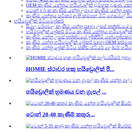
OEM කැණීම් යන්ත්‍රය හයිඩ්‍රොලික් චුම්භක චූෂණ කෝප
ටොන් 1-5 ක කැණීම් යන්ත්‍ර උපාංග කැණීම් යන්ත්‍ර බ
කැණීම් යන්ත්‍රය සවිකර ඇති කම්පන මිටි ගොඩවල් රියදුරු
හයිඩ්‍රොලික් මිටිය/බ්‍රේකර්
සියලු වර්ගවල කැණීම් යන්ත්‍ර සඳහා උසස් තත්ත්වයේ හය
හයිඩ්‍රොලික් බ්‍රේකර් මිටිය කැණීම් යන්ත්‍රය හයිඩ්‍රොලික්
කැණීම් යන්ත්‍ර උසස් තත්ත්වයේ ඉදිකිරීම් යන්ත්‍රෝපක
කැණීම් යන්ත්‍ර හයිඩ්‍රොලික් බ්‍රේකර් සඳහා OEM කර්
කැණීම් යන්ත්‍ර බ්‍රේක් මිටිය ස්කිඩ් ස්ටියර් ලෝඩර් හයිඩ
HOMIE ස්ථාවර හකු හයිඩ්‍රොලික් පී...
හයිඩ්‍රොලික් භ්‍රමණය වන ග්‍රැපල් ...
ටොන් 20-40 කැණීම් කතුරු...