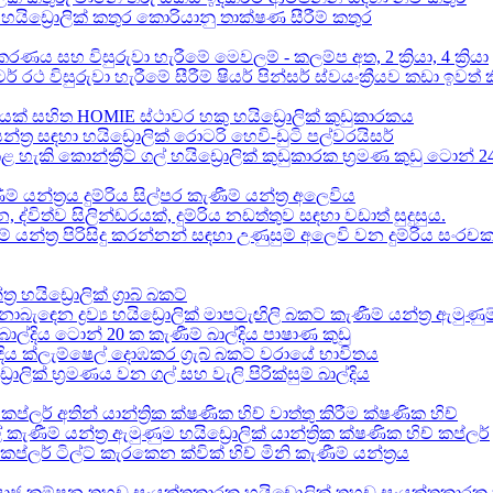
ර හයිඩ්‍රොලික් කතුර කොරියානු තාක්ෂණ සීරීම් කතුර
කරණය සහ විසුරුවා හැරීමේ මෙවලම් - කලම්ප අත, 2 ක්‍රියා, 4 ක්‍රියා
ටර් රථ විසුරුවා හැරීමේ සීරීම් ෂියර් පින්සර් ස්වයංක්‍රීයව කඩා ඉව
ක් සහිත HOMIE ස්ථාවර හකු හයිඩ්‍රොලික් කුඩුකාරකය
ත්‍ර සඳහා හයිඩ්‍රොලික් රොටරි හෙවි-ඩුටි පල්වරයිසර්
ි කොන්ක්‍රීට් ගල් හයිඩ්‍රොලික් කුඩුකාරක භ්‍රමණ කුඩු ටොන් 24-
් යන්ත්‍රය දුම්රිය සිල්පර කැණීම් යන්ත්‍ර අලෙවිය
න, ද්විත්ව සිලින්ඩරයක්, දුම්රිය නඩත්තුව සඳහා වඩාත් සුදුසුය.
 යන්ත්‍ර පිරිසිදු කරන්නන් සඳහා උණුසුම් අලෙවි වන දුම්රිය සංරච
යිඩ්‍රොලික් ග්‍රාබ් බකට්
ඳෙන ද්‍රව්‍ය හයිඩ්‍රොලික් මාපටැඟිලි බකට් කැණීම් යන්ත්‍ර ඇමුණුම
බාල්දිය ටොන් 20 ක කැණීම් බාල්දිය පාෂාණ කුඩු
්දිය ක්ලැම්ෂෙල් දොඹකර ග්‍රැබ් බකට් වරායේ භාවිතය
ලික් භ්‍රමණය වන ගල් සහ වැලි පිරික්සුම් බාල්දිය
ප්ලර් අතින් යාන්ත්‍රික ක්ෂණික හිච් වාත්තු කිරීම ක්ෂණික හිච්
කැණීම් යන්ත්‍ර ඇමුණුම හයිඩ්‍රොලික් යාන්ත්‍රික ක්ෂණික හිච් කප්ලර්
 කප්ලර් ටිල්ට් කැරකෙන ක්වික් හිච් මිනි කැණීම් යන්ත්‍රය
සෘජු කම්පන තහඩු සංයුක්තකාරක හයිඩ්‍රොලික් තහඩු සංයුක්තකාරක