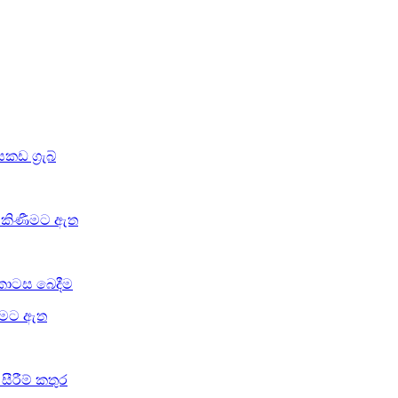
කඩ ග්‍රැබ්
් විකිණීමට ඇත
 කොටස බෙදීම
ිණීමට ඇත
සීරීම් කතුර