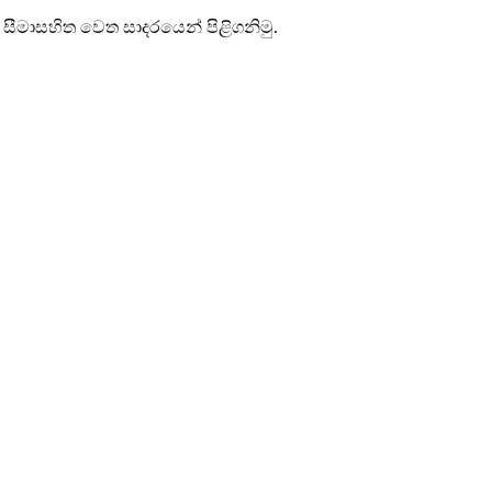
සීමාසහිත වෙත සාදරයෙන් පිළිගනිමු.