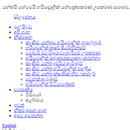
යන්තයි හේමෙයි හයිඩ්‍රොලික් යන්ත්‍රෝපකරණ උපකරණ සමාගම, 
මුල් පිටුව
අපි ගැන
නිෂ්පාදන
කැණීම් යන්ත්‍රය හයිඩ්‍රොලික් ග්‍රැපල්/ග්‍රැබ්
හයිඩ්‍රොලික් ක්‍රෂර් ෂියර්/පින්සර්
මෝටර් රථ විසුරුවා හැරීමේ උපකරණ
හයිඩ්‍රොලික් කුඩුකාරකය/කුඩු කරන්නා
කැණීම් යන්ත්‍ර දුම්රිය ඇමිණුම්
කැණීම් යන්ත්‍ර හයිඩ්‍රොලික් බාල්දිය
කැණීම් යන්ත්‍ර ක්ෂණික හිච් / කප්ලර්
වෙනත් ඇමුණුම්
හයිඩ්‍රොලික් මිටිය/බ්‍රේකර්
ව්‍යාපෘතිය
වීඩියෝ
ඇල්බමය
පුවත්
නිතර අසන පැන
අපව අමතන්න
English