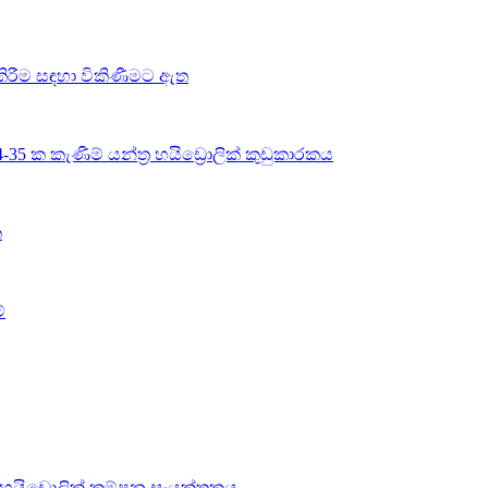
ත් කිරීම සඳහා විකිණීමට ඇත
35 ක කැණීම් යන්ත්‍ර හයිඩ්‍රොලික් කුඩුකාරකය
ක
්
 හයිඩ්‍රොලික් කම්පන සංයුක්තකය