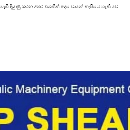
් වැඩි දියුණු කරන අතර එමඟින් තදම වානේ කැපීමට හැකි වේ.