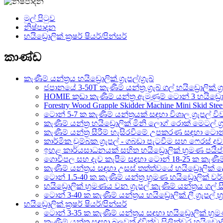
මුල් පිටුව
නිෂ්පාදන
හයිඩ්‍රොලික් ක්‍රෂර් ෂියර්/පින්සර්
කාණ්ඩ
කැණීම් යන්ත්‍රය හයිඩ්‍රොලික් ග්‍රැපල්/ග්‍රැබ්
ජපානයේ 3-50T කැණීම් යන්ත්‍ර ග්‍රැබ් ගල් හයිඩ්‍රොලික් ග්‍
HOMIE කුඩා කැණීම් යන්ත්‍ර ඇමුණුම් ටොන් 3 හයිඩ්‍රොලික් ග්
Forestry Wood Grapple Skidder Machine Mini Skid Stee
ටොන් 5-7 ක කැණීම් යන්ත්‍රයක් සඳහා විශාල ග්‍රැපල් විව
කැණීම් යන්ත්‍ර හයිඩ්‍රොලික් මිනි ලොග් රොක් මෙටල් ග්
කැණීම් යන්ත්‍ර සීරීම් හැසිරවීමේ උපකරණ සඳහා ටොන් 3-40
කාර්මික චුම්බක ග්‍රැපල් - ගබඩා පැටවීම සහ ෆෙරස් ද්‍රව්
ඉහළ කාර්යසාධනයක් සහිත හයිඩ්‍රොලික් භ්‍රමණ පයිප්ප 
ගොවිපල සහ දැව කැපීම සඳහා ටොන් 18-25 ක කැණීම් ය
කැණීම් යන්ත්‍රය සඳහා උසස් තත්ත්වයේ හයිඩ්‍රොලික් ලෝහ
ටොන් 1.5-40 ක කැණීම් යන්ත්‍ර භ්‍රමණ හයිඩ්‍රොලික් වර්ග
හයිඩ්‍රොලික් භ්‍රමණය වන ග්‍රැපල් කැණීම් යන්ත්‍රය ගල් සී
ටොන් 3-40 ක කැණීම් යන්ත්‍රය හයිඩ්‍රොලික් ලී ග්‍රැපල් භ්‍
හයිඩ්‍රොලික් ක්‍රෂර් ෂියර්/පින්සර්
ටොන් 3-35 ක කැණීම් යන්ත්‍රය සඳහා හයිඩ්‍රොලික් භ්‍
කැණීම් යන්ත්‍ර සඳහා බලවත් ද්විත්ව සිලින්ඩර හයිඩ්