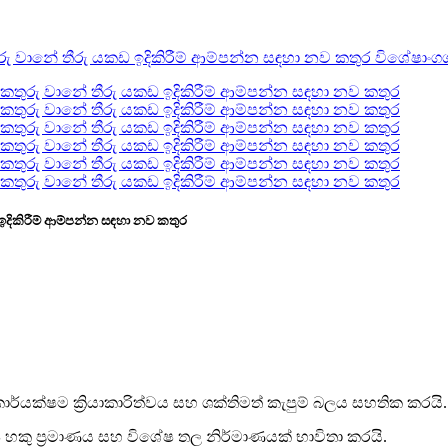
ඩ ඉදිකිරීම් ආම්පන්න සඳහා නව කතුර
ය කාර්යක්ෂම ක්‍රියාකාරිත්වය සහ ශක්තිමත් කැපුම් බලය සහතික කරයි.
විශේෂ හකු ප්‍රමාණය සහ විශේෂ තල නිර්මාණයක් භාවිතා කරයි.