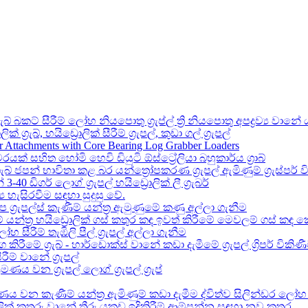
රැබ් බකට් සීරීම් ලෝහ නියපොතු ග්‍රැප්ල් ත්‍රි නියපොතු අපද්‍රව්‍ය වානේ ය
‍රැබ්, හයිඩ්‍රොලික් සීරීම් ග්‍රැපල්, කුඩා ගල් ග්‍රැපල්
r Attachments with Core Bearing Log Grabber Loaders
රයක් සහිත හෝමි හෙවි ඩියුටි ඕස්ට්‍රේලියා බහුකාර්ය ග්‍රාබ්
‍රැබ් ජපන් භාවිතා කළ බර යන්ත්‍රෝපකරණ ග්‍රැපල් ඇමිණුම් ග්‍රැස්පර
 ඩිගර් ලොග් ග්‍රැපල් හයිඩ්‍රොලික් ලී ග්‍රැබර්
‍ය හැසිරවීම සඳහා සුදුසු වේ.
ග්‍රැපල්ස් කැණීම් යන්ත්‍ර ඇමුණුමේ කණු අල්ලා ගැනීම
න්ත්‍ර හයිඩ්‍රොලික් ගස් කතුර කඳ ඉවත් කිරීමේ මෙවලම් ගස් කඳ
 සීරීම් තැඹිලි පීල් ග්‍රැපල් අල්ලා ගැනීම
 කිරීමේ ග්‍රැබ් - හාර්ඩොක්ස් වානේ කඩා දැමීමේ ග්‍රැපල් ග්‍රිපර් වික
රීම් වානේ ග්‍රැපල්
රමණය වන ග්‍රැපල් ලොග් ග්‍රැපල් ග්‍රැප්
රමණය වන කැණීම් යන්ත්‍ර ඇමිණුම් කඩා දැමීම ද්විත්ව සිලින්ඩර ලෝහ 
‍රොලික් කතුරු වානේ තීරු යකඩ ඉදිකිරීම් ආම්පන්න සඳහා නව කතුර