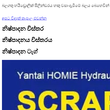
බලගතු හයිඩ්‍රොලික් සිලින්ඩරය හකු වසා දැමීමේ බලය බෙහෙවින
අපට විද්‍යුත් තැපෑල එවන්න
නිෂ්පාදන විස්තර
නිෂ්පාදනය විස්තරය
නිෂ්පාදන ටැග්