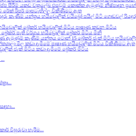
්ප සීරීම් යකඩ චක්‍රලේඛ එසවුම් කොක්ක ඇමුණුම් නිෂ්පාදන ප්‍රභේ
කට් රේක් රිපර් මාපටැඟිල්ල විකිණීමට ඇත
 කැණීම් යන්ත්‍රය හයිඩ්‍රොලික් වයිබ්‍රෝ පයිල් මිටි ගොඩවල් රියදුරු
ිඩ්‍රොලික් බ්‍රේකර් හයිඩ්‍රොලික් මිටිය පාෂාණ කඩන මිටිය
 බ්‍රේකර් පැති වර්ගය හයිඩ්‍රොලික් බ්‍රේකර් මිටිය මිනි
රණ ඇමුණුම් කැණීම් යන්ත්‍රය ටොන් 15 බ්‍රේකර් ජැක් මිටිය හයිඩ්‍
මාන්තශාලා මිල කඩා දැමීමේ පාෂාණ හයිඩ්‍රොලික් මිටිය විකිණීමට ඇත
්‍රොලික් ජැක් මිටිය කඩා දැමීමේ බ්‍රේකර් මිටිය