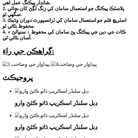
شاندار پيڪنگ عمل آهي.
2. پلاسٽڪ پيڪنگ جو استعمال سامان کي زنگ لڳڻ کان بچائي
سگھي ٿو.
3. اسٽريچ فلم جو استعمال سامان کي ٽرانسپورٽ دوران وڌيڪ
محفوظ بڻائي ٿو.
4. ڪاٺ جي دٻن جي پيڪنگ پڻ سامان کي محفوظ ۽ سنڀالڻ ۾
آسان بڻائي ٿي.
گراهڪن جي راءِ:
پروجيڪٽ
ڊبل سلنڈر اسڪريپ ڌاتو ڪٽڻ وارو
ڊبل سلنڈر اسڪريپ ڌاتو ڪٽڻ وارو