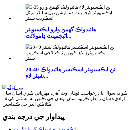
هائيڊولڪ گھمڻ وارو ايڪسيويٽر
اٽيچمينٽ ڊامولائٽ...
20-40 ٽن ايڪسيويٽر اسڪيسر هائيڊولڪ
شيئر لاءِ...
ڪو به سوال يا درخواست توهان وٽ آهي، مهرباني ڪري اسان سان
آزاديءَ سان رابطو ڪريو. اسان توهان جي ڪنهن به مسئلي کي 24
ڪلاڪن اندر حل ڪنداسين.
پيداوار جي درجه بندي
ايڪسيويٽر هائيڊولڪ گريپل/گراب