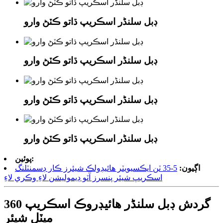
ڊبل سلنڈر اسڪريپ ڌاتو ڪٽڻ وارو
ڊبل سلنڈر اسڪريپ ڌاتو ڪٽڻ وارو
ڊبل سلنڈر اسڪريپ ڌاتو ڪٽڻ وارو
ڊبل سلنڈر اسڪريپ ڌاتو ڪٽڻ وارو
پوئين:
اڳيون:
5-35 ٽن ايڪسيويٽر هائيڊولڪ شيئرز ڪار ڊسمنٽلنگ
اسڪريپ شيئر پنسرز آٽو ڊيموليشن لاءِ وڪري لاءِ
360 گردش ڊبل سلنڈر هائيڊروڪ اسڪريپ
ميٽل شيئر