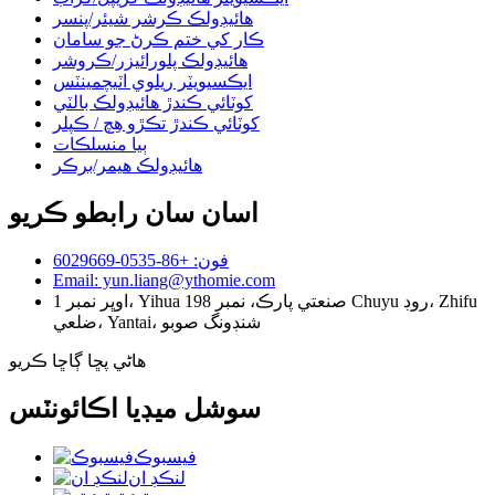
هائيڊولڪ ڪرشر شيئر/پنسر
ڪار کي ختم ڪرڻ جو سامان
هائيڊولڪ پلورائيزر/ڪروشر
ايڪسيويٽر ريلوي اٽيچمينٽس
کوٽائي ڪندڙ هائيڊولڪ بالٽي
کوٽائي ڪندڙ تڪڙو هِچ / ڪپلر
ٻيا منسلڪات
هائيڊولڪ هيمر/برڪر
اسان سان رابطو ڪريو
فون: +86-0535-6029669
Email: yun.liang@ythomie.com
اوڀر نمبر 1، Yihua صنعتي پارڪ، نمبر 198 Chuyu روڊ، Zhifu
ضلعي، Yantai، شنڊونگ صوبو
هاڻي پڇا ڳاڇا ڪريو
سوشل ميڊيا اڪائونٽس
فيسبوڪ
لنڪڊ ان