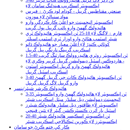
3-40 ٽن ڊگر لاگ گريپل هائيڊروولڪ ڪاٺ گريبر
ايڪسيويٽر اسڪريپ هينڊلنگ سامان لاءِ
صنعتي مقناطيس گريپل - گودام لوڊ ڪرڻ ۽ فيرس
مواد سنڀالڻ لاءِ موزون
ايڪسيويٽر اٽيچمينٽ جو اعليٰ ڪارڪردگي وارو
هائيڊولڪ گھمڻ وارو پائپ گريپل پول گريب
فارم ۽ لاگنگ لاءِ 18-25 ٽن ايڪسيويٽر هائيڊولڪ ٽري
شيئر اسٽمپ هٽائڻ وارو اوزار ٽري اسٽمپ اسپلٽر
کوٽائي ڪندڙ لاءِ اعليٰ معيار جو هائيڊولڪ ڌاتو
اسڪريپ گريبنگ نارنگي پيل گريپل
1.5-40 ٽن ايڪسيويٽر روٽري هائيڊروولڪ سارٽنگ گريب
- هارڊوڪس اسٽيل ڊيموليشن گريپل گريپر وڪري لاءِ
هائيڊولڪ گھمڻ وارو گريپل ايڪسيويٽر اسٽون
اسڪريپ اسٽيل گريپل
3-40 ٽن ايڪسيويٽر هائيڊولڪ ڪاٺ جي گريپل گھمڻ
وارو گريپل لاگ گريپل گريپل
هائيڊولڪ ڪرشر شيئر/پنسر
3-35 ٽن ايڪسيويٽر لاءِ هائيڊولڪ گھمڻ وارو ايڪسيويٽر
اٽيچمينٽ ڊموليشن ڊبل سلنڈر ميٽل اسڪريپ شيئر
ايڪسيويٽر لاءِ طاقتور ڊبل سلنڈر هائيڊولڪ شيئرز
اسٽيل بار آئرن ڪنسٽرڪشن گيئر لاءِ نئين قينچي
20-40 ٽن ايڪسيويٽر اسڪيسر هائيڊولڪ شيئر
ايڪسيويٽرز لاءِ ڪورين ٽيڪنالاجي اسڪريپ شيئر
ڪار کي ختم ڪرڻ جو سامان