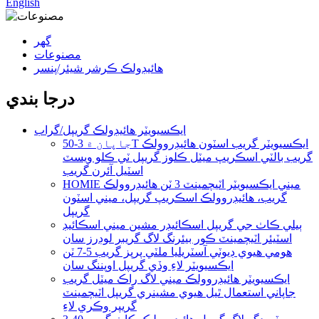
English
گھر
مصنوعات
هائيڊولڪ ڪرشر شيئر/پنسر
درجا بندي
ايڪسيويٽر هائيڊولڪ گريپل/گراب
جاپان ۾ 3-50T ايڪسيويٽر گريب اسٽون هائيڊروولڪ
گريب بالٽي اسڪريپ ميٽل ڪلوز گريپل ٽي ڪلو ويسٽ
اسٽيل آئرن گريب
HOMIE ميني ايڪسيويٽر اٽيچمينٽ 3 ٽن هائيڊروولڪ
گريب، هائيڊروولڪ اسڪريپ گريپل، ميني اسٽون
گريپل
ٻيلي ڪاٺ جي گريپل اسڪائيڊر مشين ميني اسڪائيڊ
اسٽيئر اٽيچمينٽ ڪور بيئرنگ لاگ گريبر لوڊرز سان
هومي هيوي ڊيوٽي آسٽريليا ملٽي پرپز گريب 5-7 ٽن
ايڪسيويٽر لاءِ وڏي گريپل اوپننگ سان
ايڪسيويٽر هائيڊروولڪ ميني لاگ راڪ ميٽل گريب
جاپاني استعمال ٿيل هيوي مشينري گريپل اٽيچمينٽ
گريپر وڪري لاءِ