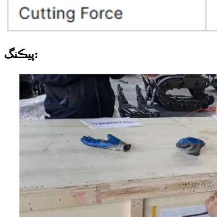
پيڪنگ: