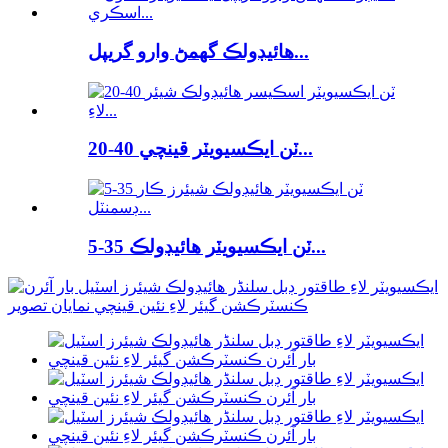
هائيڊولڪ گھمڻ وارو گريپل...
20-40 ٽن ايڪسيويٽر قينچي...
5-35 ٽن ايڪسيويٽر هائيڊولڪ...