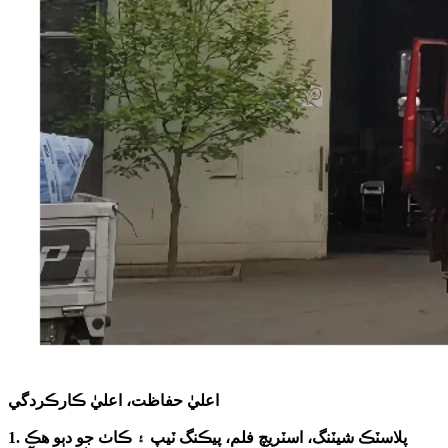
اعليٰ حفاظت، اعليٰ ڪارڪردگي
1. پلاسٽڪ شيٽنگ، اسٽريچ فلم، پيڪنگ ٽيپ ۽ ڪاٺ جو دٻو هڪ