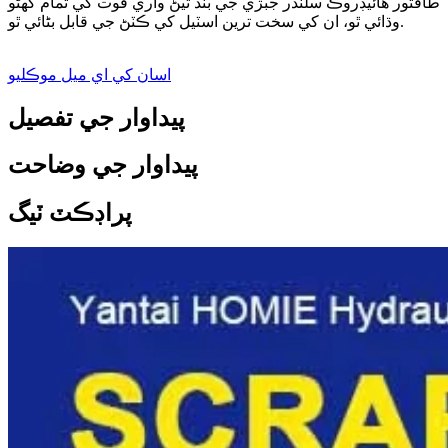
طاقتور هائيڊروڪ سلنڈر جبڙي جي بند ٿيڻ واري قوت کي تمام گهڻو
وڌائي ٿو، ان کي سخت ترين اسٽيل کي ڪٽڻ جي قابل بڻائي ٿو.
اسان کي اي ميل موڪليو
پيداوار جي تفصيل
پيداوار جي وضاحت
پراڊڪٽ ٽيگ