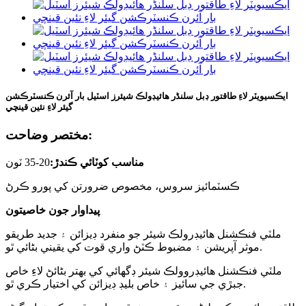
ايڪسيويٽر لاءِ طاقتور ڊبل سلنڈر هائيڊولڪ شيئرز اسٽيل بار آئرن ڪنسٽرڪشن
گيئر لاءِ نئين قينچي
مختصر وضاحت:
مناسب کوٽائي ڪندڙ:
20-35 ٽون
ڪسٽمائيز سروس، مخصوص ضرورتن کي پورو ڪرڻ
پيداوار جون خاصيتون
ملٽي فنڪشنل هائيڊرولڪ شيئر جو منفرد ڊيزائن ۽ جديد طريقو
موثر آپريشن ۽ مضبوط ڪٽڻ واري قوت کي يقيني بڻائي ٿو.
ملٽي فنڪشنل هائيڊروولڪ شيئر ڊگھائي کي بهتر بڻائڻ لاءِ خاص
جبڙي جي سائيز ۽ خاص بليڊ ڊيزائن کي اختيار ڪري ٿو.