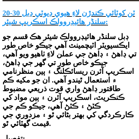
20-30 ٽن کوٽائي ڪندڙن لاءِ هيوي ڊيوٽي ڊبل
سلنڈر هائيڊروولڪ اسڪريپ شيئر:
ڊبل سلنڈر هائيڊروولڪ شيئر هڪ قسم جو
ايڪسيويٽر اٽيچمينٽ آهي جيڪو خاص طور
تي ڊاهڻ ۽ ڊاهڻ جي عملن لاءِ ٺاهيو ويو آهي،
جيڪو خاص طور تي گهر جي ڊاهڻ،
اسڪريپ آئرن ريسائڪلنگ ۽ ٻين منظرنامي
۾ استعمال ٿيندو آهي. ان جو مکيه ڪم
طاقتور ڊاهڻ واري قوت ذريعي مضبوط
ڪنڪريٽ، اسڪريپ آئرن ۽ ٻين مواد کي
ڪٽڻ ۽ ڪٽڻ آهي، جيڪو ڪم جي
ڪارڪردگي کي بهتر بڻائي ٿو ۽ مزدوري جي
قيمت گھٽائي ٿو.
تفصيل: