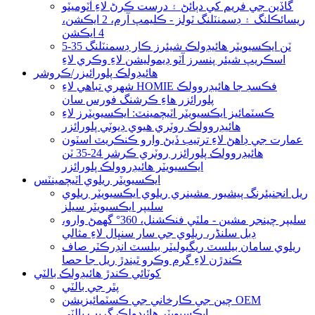
گاڏين جي فريم کي دٻائڻ ۽ درست ڪرڻ لاءِ آٽوميٽو
ريسائڪلنگ ۽ ڊسمنٽلنگ ٽولز - ڪليمپ آرم، 2 ايڪشن،
4 ايڪشن
5-35 ٽن ايڪسيويٽر هائيڊولڪ شيئرز ڪار ڊسمنٽلنگ
اسڪريپ شيئر پنسرز آٽو ڊيموليشن لاءِ وڪري لاءِ
هائيڊولڪ پلورائيزر/ڪروشر
شهري تباهي لاءِ HOMIE فڪسڊ جا هائيڊروولڪ
پلورائزر هاءِ ڪرشنگ فورس سان
ڪسٽمائيز ايڪسيويٽر اٽيچمينٽ: ايڪسيويٽرز لاءِ
هائيڊروولڪ روٽري هيوي ڊيوٽي پلورائزر
عمارت جي ڊاهڻ لاءِ ترتيب ڏيڻ وارو ڪنڪريٽ اسٽون
هائيڊروولڪ پلورائزر روٽري ڪرشر 24-35 ٽن
ايڪسيويٽر هائيڊروولڪ پلورائزر
ايڪسيويٽر ريلوي اٽيچمينٽس
ريل انجنيئرنگ پيشيور مشينري ريلوي ايڪسيويٽر ريلوي
سليپر ايڪسيويٽر سيلز
سليپر چينجر مشين - ملٽي فنڪشنل، 360° گھمڻ وارو،
ڊبل سلنڈر، ريلوي جي سار سنڀال لاءِ مثالي
ريلوي سامان بيلسٽ ريگيوليٽر بيلسٽ انڊرڪٽر صاف
ڪندڙن لاءِ گرم وڪرو ٿيندڙ ريل جا حصا
کوٽائي ڪندڙ هائيڊولڪ بالٽي
پٿر جي بالٽي
چين جي ڪارخاني جي ڪسٽمائيزيشن OEM
ايڪسيويٽر هائيڊولڪ گريب بالٽي