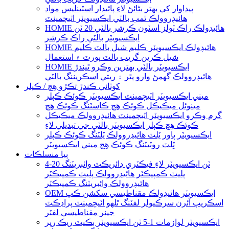
پيداوار کي بهتر بڻائڻ لاءِ پائيدار اسٽينلیس مواد
هائيڊروولڪ ٿمب بالٽي ايڪسيويٽر اٽيچمينٽ
HOMIE هائيڊولڪ راڪ ٽولز اسٽون ڪرشر بالٽي 20 ٽن
ايڪسيويٽر بالٽي راڪ ڪرشر
HOMIE هائيڊولڪ ايڪسيويٽر ڪليم شيل بالٽ ڪليم
شيل ڪرين گريب بالٽ پورٽ ۾ استعمال
HOMIE ايڪسيويٽر بالٽي بهترين وڪرو ٿيندڙ
هائيڊروولڪ گھمڻ وارو پٿر ۽ ريتي اسڪريننگ بالٽي
کوٽائي ڪندڙ تڪڙو هِچ / ڪپلر
ميني ايڪسيويٽر اٽيچمينٽ ايڪسيويٽر ڪوئڪ ڪپلر
مينوئل ميڪيڪل ڪوئڪ هِچ ڪاسٽنگ ڪوئڪ هِچ
گرم وڪرو ايڪسيويٽر اٽيچمينٽ هائيڊروولڪ ميڪيڪل
ڪوئڪ هِچ ڪپلر ايڪسيويٽر بالٽي جي تبديلي لاءِ
ايڪسيويٽر پاور ٽِلٽ هائيڊروولڪ ٽِلٽنگ ڪوئڪ ڪپلر
ٽِلٽ روٽيٽنگ ڪوئڪ هِچ ميني ايڪسيويٽر
ٻيا منسلڪات
4-20 ٽن ايڪسيويٽر لاءِ فيڪٽري ڊائريڪٽ وائبريٽنگ
پليٽ ڪمپيڪٽر هائيڊروولڪ پليٽ ڪمپيڪٽر
هائيڊروولڪ وائبريٽنگ ڪمپيڪٽر
OEM ايڪسيويٽر هائيڊولڪ مقناطيسي سکشن ڪپ
اسڪريپ آئرن سرڪيولر لفٽنگ ٿلهو اٽيچمينٽ پراڊڪٽ
جينر مقناطيسي لفٽر
ايڪسيويٽر لوازمات 1-5 ٽن ايڪسيويٽر بڪيٽ ريڪ رپر