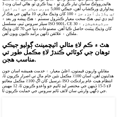
هائيڊروولڪ سامان تيار ڪري ٿو ۽ پيدا ڪري ٿو. هاڻي اسان وٽ 3
پيداواري ورڪشاپ آهن، جيڪي 5,000 چورس ميٽر جي ايراضيءَ
تي پکڙيل آهن، جن ۾ 100 کان وڌيڪ ملازم، 10 ماڻهن جي هڪ آر
اينڊ ڊي ٽيم، هڪ سخت معيار ڪنٽرول سسٽم ۽ هڪ پيشه ور بعد ۾
سيلز سروس ٽيم، مسلسل ISO 9001، CE سرٽيفڪيشن، ۽ 30
کان وڌيڪ پيٽنٽ حاصل ڪيا آهن. مصنوعات دنيا جي 70 کان وڌيڪ
ملڪن ۽ علائقن ڏانهن برآمد ڪيون ويون آهن.
هٿ ۾ ڪم لاءِ مثالي اٽيچمينٽ ڳوليو جيڪي
توهان جي کوٽائي ڪندڙ لاءِ مڪمل طور تي
مناسب هجن.
مقابلي واريون قيمتون، اعليٰ معيار، ۽ خدمت هميشه اسان جون
هدايتون آهن، اسان 100٪ مڪمل نئين خام مال تي اصرار ڪريون ٿا،
ترسيل کان اڳ 100٪ مڪمل معائنو، ISO انتظام هيٺ عام پراڊڪٽ
لاءِ 5-15 ڏينهن جي مختصر ليڊ ٽائيم جو واعدو ڪريون ٿا، 12 مهينن
جي ڊگهي وارنٽي سان لائف ٽائم سروس جي حمايت ڪريون ٿا.