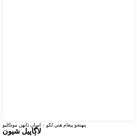
پنهنجو پيغام هتي لکو ۽ اسان ڏانهن موڪليو
لاڳاپيل شيون