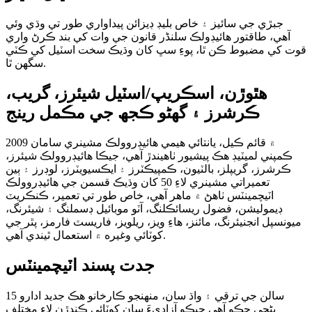
جبڙي جي سائيز ۽ خاص بليڊ ڊيزائن پيداواري طور تي وڌي وئي
آهي، طاقتور هائيڊولڪ سلنڈر قانون جي وات کي بند ڪرڻ واري
قوت کي مضبوط ڪن ٿا، پوءِ سڀ کان وڌيڪ سخت اسٽيل کي ڪٽي
سگهن ٿا.
ھٿوڙن، اسڪريپ/اسٽيل شيئرز، گريب،
ڪرشرز ۽ گھڻو ڪجھ جي مڪمل رينج
2009 ۾ قائم ڪيل، يانتائي هيمي هائيڊروولڪ مشينري سامان
ڪمپني لميٽيڊ هڪ پيشيور ٺاهيندڙ آهي، جيڪا هائيڊروولڪ شيئرز،
ڪرشرز، گريپلز، بالٽيون، ڪمپيڪٽرز ۽ ايڪسيويٽرز، لوڊرز ۽ ٻين
تعميراتي مشينري لاءِ 50 کان وڌيڪ قسمن جي هائيڊروولڪ
اٽيچمينٽس ٺاهڻ ۾ ماهر آهي، خاص طور تي تعمير، ڪنڪريٽ
ڊيموليشن، فضول ريسائڪلنگ، آٽو موبائيل ڊسملنگ ۽ شيئرنگ،
ميونسپل انجنيئرنگ، مائنز، هاءِ ويز، ريلويز، فاريسٽ فارمز، پٿر جي
کوٽائي وغيره ۾ استعمال ٿيندي آهي.
جدت پسند اٽيچمينٽس
15 سالن جي ترقي ۽ واڌ سان، منهنجو ڪارخانو هڪ جديد ادارو
بڻجي چڪو آهي جيڪو آزاديءَ سان کوٽائي ڪندڙن لاءِ مختلف