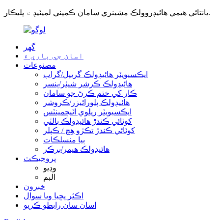
يانتائي هيمي هائيڊروولڪ مشينري سامان ڪمپني لميٽيڊ ۾ ڀليڪار.
گھر
اسان جي باري ۾
مصنوعات
ايڪسيويٽر هائيڊولڪ گريپل/گراب
هائيڊولڪ ڪرشر شيئر/پنسر
ڪار کي ختم ڪرڻ جو سامان
هائيڊولڪ پلورائيزر/ڪروشر
ايڪسيويٽر ريلوي اٽيچمينٽس
کوٽائي ڪندڙ هائيڊولڪ بالٽي
کوٽائي ڪندڙ تڪڙو هِچ / ڪپلر
ٻيا منسلڪات
هائيڊولڪ هيمر/برڪر
پروجيڪٽ
وڊيو
البم
خبرون
اڪثر پڇيا ويا سوال
اسان سان رابطو ڪريو