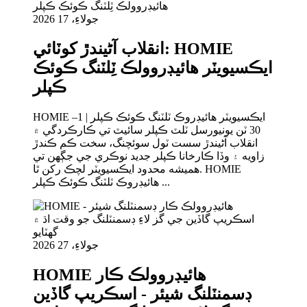
جولاءِ، 17 2026
انقلاب آڻيندڙ کوٽائي: HOMIE
ايڪسيويٽر هائيڊروولڪ ٽِلٽنگ ڪوئڪ
ڪپلر
HOMIE ايڪسيويٽر هائيڊروڪ ٽلٽنگ ڪوئڪ ڪپلر | 1–
30 ٽن يونيورسل ٽلٽ ڪپلر سائيٽ تي ڪارڪردگي ۾
انقلاب آڻيندڙ سست ٽول سوئچنگ، سخت ڪم ڪندڙ
زاويه ۽ وڏا ڪارخانا ڪپلر جديد نوڪري جي جڳهن تي
هميشه محدود ايڪسيويٽر لچڪ رکن ٿا. HOMIE
هائيڊروڪ ٽلٽنگ ڪوئڪ ڪپلر ...
جولاءِ، 27 2026
HOMIE هائيڊروولڪ ڪار
ڊسمنٽلنگ شيئر - اسڪريپ گاڏين