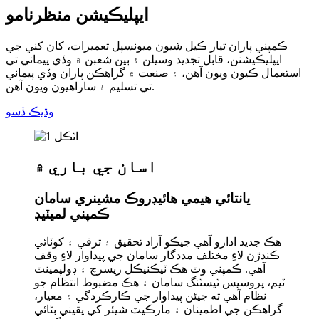
ايپليڪيشن منظرنامو
ڪمپني پاران تيار ڪيل شيون ميونسپل تعميرات، کان کني جي
ايپليڪيشنن، قابل تجديد وسيلن ۽ ٻين شعبن ۾ وڏي پيماني تي
استعمال ڪيون ويون آهن، ۽ صنعت ۾ گراهڪن پاران وڏي پيماني
تي تسليم ۽ ساراهيون ويون آهن.
وڌيڪ ڏسو
اسان جي باري ۾
يانتائي هيمي هائيڊروڪ مشينري سامان
ڪمپني لميٽيڊ
هڪ جديد ادارو آهي جيڪو آزاد تحقيق ۽ ترقي ۽ کوٽائي
ڪندڙن لاءِ مختلف مددگار سامان جي پيداوار لاءِ وقف
آهي. ڪمپني وٽ هڪ ٽيڪنيڪل ريسرچ ۽ ڊولپمينٽ
ٽيم، پروسيس ٽيسٽنگ سامان ۽ هڪ مضبوط انتظام جو
نظام آهي ته جيئن پيداوار جي ڪارڪردگي ۽ معيار،
گراهڪن جي اطمينان ۽ مارڪيٽ شيئر کي يقيني بڻائي