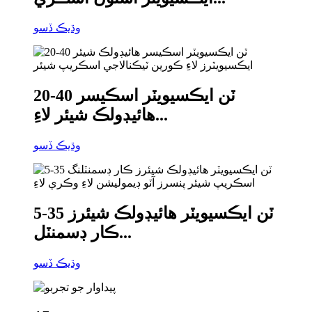
وڌيڪ ڏسو
20-40 ٽن ايڪسيويٽر اسڪيسر
هائيڊولڪ شيئر لاءِ...
وڌيڪ ڏسو
5-35 ٽن ايڪسيويٽر هائيڊولڪ شيئرز
ڪار ڊسمنٽل...
وڌيڪ ڏسو