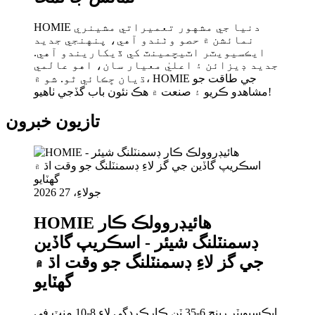
HOMIE دنيا جي مشهور تعميراتي مشينري
نمائشن ۾ حصو وٺندو آهي، پنهنجي جديد
ايڪسيويٽر اٽيچمينٽ کي ڏيکاريندو آهي.
جديد ڊيزائن ۽ اعليٰ معيار سان، اهو عالمي
ڌيان ڇڪائي ٿو. شو ۾، HOMIE جي طاقت جو
مشاهدو ڪريو ۽ صنعت ۾ هڪ نئون باب گڏجي ٺاهيو!
تازيون خبرون
جولاءِ، 27 2026
HOMIE هائيڊروولڪ ڪار
ڊسمنٽلنگ شيئر - اسڪريپ گاڏين
جي گز لاءِ ڊسمنٽلنگ جو وقت اڌ ۾
گھٽايو
ايڪسيويٽر رينج 6-35 ٽن ڪارڪردگي لاءِ 8-10 منٽ في