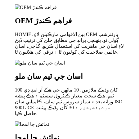
OEM فراهم ڪندڙ
HOMIE، بين الاقوامي مارڪيٽن لاءِ OEM پارٽنرشپ
ڳولي ٿو. پنهنجي برانڊ جي مطابق حلن کي ترتيب ڏيڻ
لاءِ اسان جي ماهريت کي استعمال ڪريو. گڏجي، اسان
عالمي صلاحيت کي کوليون ٿا ۽ ترقي کي هلائيون ٿا.
اسان جي ٽيم سان ملو
100 کان وڌيڪ ملازمن، 10 ماڻهن جي هڪ آر اينڊ ڊي
ٽيم، هڪ سخت معيار ڪنٽرول سسٽم ۽ هڪ پيشه
ورانه بعد ۾ سيلز سروس ٽيم سان، ڪاميابي سان ISO
9001، CE سرٽيفڪيشن، ۽ 30 کان وڌيڪ پيٽنٽ
حاصل ڪيا.
نمائش جا لمحا