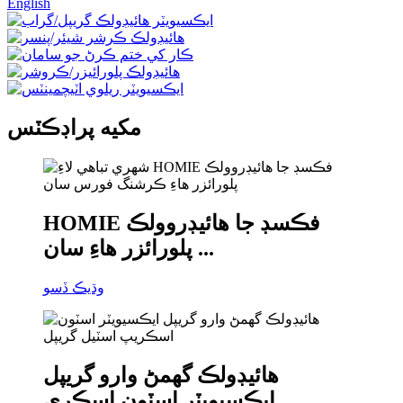
English
مکيه پراڊڪٽس
HOMIE فڪسڊ جا هائيڊروولڪ
پلورائزر هاءِ سان ...
وڌيڪ ڏسو
هائيڊولڪ گھمڻ وارو گريپل
ايڪسيويٽر اسٽون اسڪري...