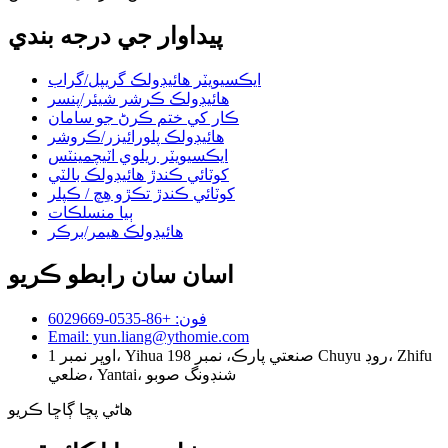
پيداوار جي درجه بندي
ايڪسيويٽر هائيڊولڪ گريپل/گراب
هائيڊولڪ ڪرشر شيئر/پنسر
ڪار کي ختم ڪرڻ جو سامان
هائيڊولڪ پلورائيزر/ڪروشر
ايڪسيويٽر ريلوي اٽيچمينٽس
کوٽائي ڪندڙ هائيڊولڪ بالٽي
کوٽائي ڪندڙ تڪڙو هِچ / ڪپلر
ٻيا منسلڪات
هائيڊولڪ هيمر/برڪر
اسان سان رابطو ڪريو
فون: +86-0535-6029669
Email: yun.liang@ythomie.com
اوڀر نمبر 1، Yihua صنعتي پارڪ، نمبر 198 Chuyu روڊ، Zhifu
ضلعي، Yantai، شنڊونگ صوبو
هاڻي پڇا ڳاڇا ڪريو