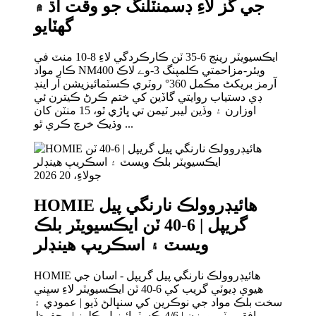
جي گز لاءِ ڊسمنٽلنگ جو وقت اڌ ۾
گھٽايو
ايڪسيويٽر رينج 6-35 ٽن ڪارڪردگي لاءِ 8-10 منٽ في
ڪار مواد NM400 ويئر-مزاحمتي ڪلمپنگ 3-وے لاڪ
آرمز بریکٹ مڪمل 360° روٽري ڪسٽمائيزيشن آر اينڊ
ڊي دستياب روايتي گاڏين کي ختم ڪرڻ ڪيترن ئي
اوزارن ۽ وڏين ليبر ٽيمن تي ڀاڙي ٿو، 15 منٽن کان
وڌيڪ خرچ ڪري ٿو ...
جولاءِ، 20 2026
HOMIE هائيڊروولڪ نارنگي پيل
گريپل | 6-40 ٽن ايڪسيويٽر بلڪ
ويسٽ ۽ اسڪريپ هينڊلر
HOMIE هائيڊروولڪ نارنگي پيل گريپل - اسان جي
هيوي ڊيوٽي گريب کي 6-40 ٽن ايڪسيويٽر لاءِ سڀني
سخت بلڪ مواد جي نوڪرين کي سنڀالڻ ڏيو | عمودي ۽
افقي ٻٽي ورزن | 4/6 ڪسٽمائيزبل ڪلوز | محفوظ