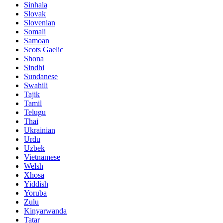
Sinhala
Slovak
Slovenian
Somali
Samoan
Scots Gaelic
Shona
Sindhi
Sundanese
Swahili
Tajik
Tamil
Telugu
Thai
Ukrainian
Urdu
Uzbek
Vietnamese
Welsh
Xhosa
Yiddish
Yoruba
Zulu
Kinyarwanda
Tatar