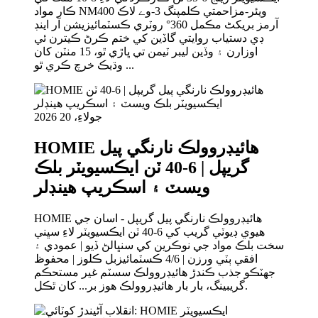
ڪار مواد NM400 ويئر-مزاحمتي ڪلمپنگ 3-وے لاڪ
آرمز بریکٹ مڪمل 360° روٽري ڪسٽمائيزيشن آر اينڊ
ڊي دستياب روايتي گاڏين کي ختم ڪرڻ ڪيترن ئي
اوزارن ۽ وڏين ليبر ٽيمن تي ڀاڙي ٿو، 15 منٽن کان
وڌيڪ خرچ ڪري ٿو ...
جولاءِ، 20 2026
HOMIE هائيڊروولڪ نارنگي پيل
گريپل | 6-40 ٽن ايڪسيويٽر بلڪ
ويسٽ ۽ اسڪريپ هينڊلر
HOMIE هائيڊروولڪ نارنگي پيل گريپل - اسان جي
هيوي ڊيوٽي گريب کي 6-40 ٽن ايڪسيويٽر لاءِ سڀني
سخت بلڪ مواد جي نوڪرين کي سنڀالڻ ڏيو | عمودي ۽
افقي ٻٽي ورزن | 4/6 ڪسٽمائيزبل ڪلوز | محفوظ
جھٽڪو جذب ڪندڙ هائيڊروولڪ سسٽم غير مستحڪم
گريبينگ، بار بار هائيڊروولڪ هوز بر... کان ٿڪل.