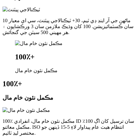
10 ماڻهن جي آر اينڊ ڊي ٽيم، 30+ ٽيڪنالاجي پيٽنٽ، سي اي معيار
سان ڪسٽمائيزيشن. 100 کان وڌيڪ ملازمن سان 3 ورڪشاپون ۽
هر مهيني 500 سيٽن جي گنجائش.
100٪
+
مڪمل نئون خام مال
100٪
+
مڪمل نئون خام مال
100٪ مڪمل نئون خام مال، انفرادي ID سان ترسيل کان اڳ 100٪
مڪمل معائنو. ISO انتظام هيٺ عام پيداوار لاءِ 5-15 ڏينهن جو
مختصر ليڊ ٽائيم.