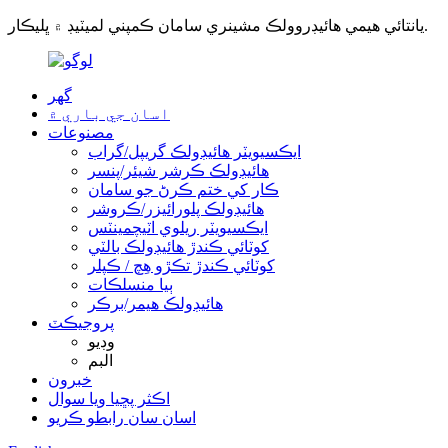
يانتائي هيمي هائيڊروولڪ مشينري سامان ڪمپني لميٽيڊ ۾ ڀليڪار.
گھر
اسان جي باري ۾
مصنوعات
ايڪسيويٽر هائيڊولڪ گريپل/گراب
هائيڊولڪ ڪرشر شيئر/پنسر
ڪار کي ختم ڪرڻ جو سامان
هائيڊولڪ پلورائيزر/ڪروشر
ايڪسيويٽر ريلوي اٽيچمينٽس
کوٽائي ڪندڙ هائيڊولڪ بالٽي
کوٽائي ڪندڙ تڪڙو هِچ / ڪپلر
ٻيا منسلڪات
هائيڊولڪ هيمر/برڪر
پروجيڪٽ
وڊيو
البم
خبرون
اڪثر پڇيا ويا سوال
اسان سان رابطو ڪريو