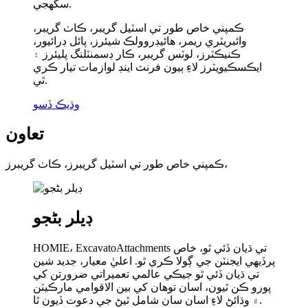
سگهجي.
ڪمپني خاص طور تي اسٽيل گريبر، ڪاٺ گريبر،
وائبريٽري ريمر، هائيڊروولڪ شيئرز، پائل ڊرائيور،
ڪنيڪٽرز، لوٽس گريبر، ڪار ڊسمنٽلنگ پليئرز ۽
ايڪسڪيويٽرز لاءِ ٻيون فرنٽ اينڊ لوازمات تيار ڪري
ٿي.
وڌيڪ ڏسو
تعاون
ڪمپني خاص طور تي اسٽيل گريبرز، ڪاٺ گريبرز،
ڊيلر بڻجو
HOMIE، ExcavatoAttachments تي ڌيان ڏئي ٿو، خاص
پرڏيهي ايجنٽن جي ڳولا ڪري ٿو. اعليٰ معيار، جديد شين
تي ڌيان ڏئي ٿو جيڪي عالمي تعميراتي ضرورتن کي
پورو ڪن ٿيون، اسان توهان کي بين الاقوامي مارڪيٽن
۾ وڌائڻ لاءِ اسان سان شامل ٿيڻ جي دعوت ڏيون ٿا.