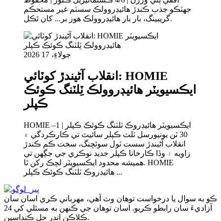
جھٽڪو جذب ڪندڙ هائيڊروولڪ سسٽم غير مستحڪم
گريبينگ، بار بار هائيڊروولڪ هوز بر... کان ٿڪل.
جولاءِ، 17 2026
انقلاب آڻيندڙ کوٽائي: HOMIE
ايڪسيويٽر هائيڊروولڪ ٽِلٽنگ ڪوئڪ
ڪپلر
HOMIE ايڪسيويٽر هائيڊروڪ ٽلٽنگ ڪوئڪ ڪپلر | 1–
30 ٽن يونيورسل ٽلٽ ڪپلر سائيٽ تي ڪارڪردگي ۾
انقلاب آڻيندڙ سست ٽول سوئچنگ، سخت ڪم ڪندڙ
زاويه ۽ وڏا ڪارخانا ڪپلر جديد نوڪري جي جڳهن تي
هميشه محدود ايڪسيويٽر لچڪ رکن ٿا. HOMIE
هائيڊروڪ ٽلٽنگ ڪوئڪ ڪپلر ...
ڪو به سوال يا درخواست توهان وٽ آهي، مهرباني ڪري اسان سان
آزاديءَ سان رابطو ڪريو. اسان توهان جي ڪنهن به مسئلي کي 24
ڪلاڪن اندر حل ڪنداسين.