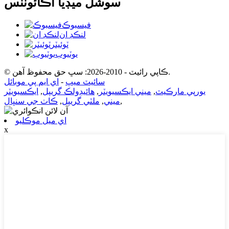
سوشل ميڊيا اڪائونٽس
فيسبوڪ
لنڪڊ ان
ٽوئيٽر
يوٽيوب
© ڪاپي رائيٽ - 2010-2026: سڀ حق محفوظ آهن.
سائيٽ ميپ
-
اي ايم پي موبائل
يورپي مارڪيٽ
,
ميني ايڪسيويٽر
,
هائيڊولڪ گريپل
,
ايڪسيويٽر
,
ميني
,
ملٽي گريپل
,
ڪاٺ جي سنڀال
اي ميل موڪليو
x