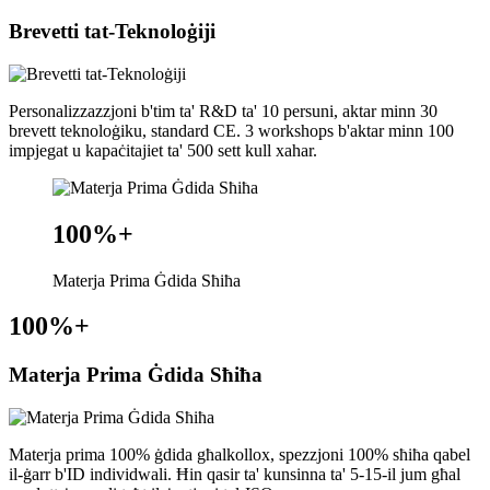
Brevetti tat-Teknoloġiji
Personalizzazzjoni b'tim ta' R&D ta' 10 persuni, aktar minn 30
brevett teknoloġiku, standard CE. 3 workshops b'aktar minn 100
impjegat u kapaċitajiet ta' 500 sett kull xahar.
100%
+
Materja Prima Ġdida Sħiħa
100%
+
Materja Prima Ġdida Sħiħa
Materja prima 100% ġdida għalkollox, spezzjoni 100% sħiħa qabel
il-ġarr b'ID individwali. Ħin qasir ta' kunsinna ta' 5-15-il jum għal