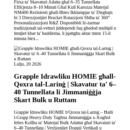
Firxa ta' Skavaturi Adatta għal 6–35 Tunnellata
Effiċjenza 8–10 Minuti Għal Kull Karozza Materjal
NM400 Reżistenti għall-Ilbies Ikklampjar ta' Dirgħajn
bi 3 Direzzjonijiet Bracket Rotazzjoni Sħiħa ta' 360°
Personalizzazzjoni R&Ż Disponibbli Iż-żarmar
tradizzjonali tal-vetturi jiddependi fuq għodod multipli u
timijiet kbar ta' ħaddiema, li jqattgħu aktar minn 15-il
minuta biex...
Lulju, 20 2026
Grapple Idrawliku HOMIE għall-
Qoxra tal-Larinġ | Skavatur ta' 6–
40 Tunnellata li Jimmaniġġja
Skart Bulk u Ruttam
Grapple Idrawliku HOMIE b'Qoxra tal-Larinġ – Ħalli
l-Grapp Heavy-Duty Tagħna Jimmaniġġja x-Xogħol
Iebes Kollha ta' Materjal Bulk Adattat għal Skavaturi ta'
6–40 Tunnellata | Verżjonijiet Doppji Vertikali u