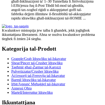
għall-Inklinazzjoni ta' 1–30 Tunnellata li Jirrivoluzzjona
l-Effiċjenza fuq il-Post Tibdil bil-mod tal-għodda,
angoli tax-xogħol riġidi u akkoppjaturi goffi tal-
fabbrika dejjem illimitaw il-flessibbiltà tal-akkoppjatur
rapidu idrawliku għall-inklinazzjoni tal-HOMIE ...
Kwalunkwe mistoqsija jew talba li għandek, jekk jogħġbok
ikkuntattjana liberament. Aħna se nsolvu kwalunkwe problema
tiegħek fi żmien 24 siegħa.
Kategorija tal-Prodott
Grapple/Grab Idrawliku tal-Iskavatur
Shear/Pincer tal-Crusher Idrawliku
Tagħmir għaż-Żarmar tal-Karozzi
Pulverizzatur/Crusher Idrawliku
Aċċessorji tal-Ferrovija tal-Iskavatur
Barmil Idrawliku tal-Iskavatur
Irbit/Agganċ Mgħaġġel tal-Iskavatur
Annessi Oħra
Martell/Interruttur Idrawliku
Ikkuntattjana