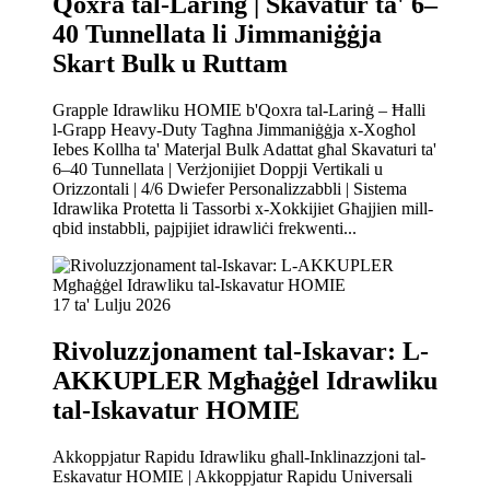
Qoxra tal-Larinġ | Skavatur ta' 6–
40 Tunnellata li Jimmaniġġja
Skart Bulk u Ruttam
Grapple Idrawliku HOMIE b'Qoxra tal-Larinġ – Ħalli
l-Grapp Heavy-Duty Tagħna Jimmaniġġja x-Xogħol
Iebes Kollha ta' Materjal Bulk Adattat għal Skavaturi ta'
6–40 Tunnellata | Verżjonijiet Doppji Vertikali u
Orizzontali | 4/6 Dwiefer Personalizzabbli | Sistema
Idrawlika Protetta li Tassorbi x-Xokkijiet Għajjien mill-
qbid instabbli, pajpijiet idrawliċi frekwenti...
17 ta' Lulju 2026
Rivoluzzjonament tal-Iskavar: L-
AKKUPLER Mgħaġġel Idrawliku
tal-Iskavatur HOMIE
Akkoppjatur Rapidu Idrawliku għall-Inklinazzjoni tal-
Eskavatur HOMIE | Akkoppjatur Rapidu Universali