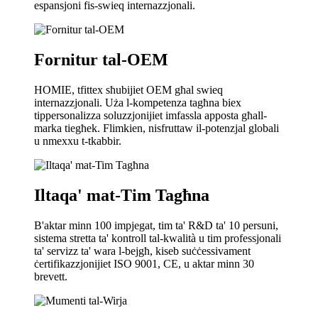
espansjoni fis-swieq internazzjonali.
Fornitur tal-OEM
HOMIE, tfittex sħubijiet OEM għal swieq
internazzjonali. Uża l-kompetenza tagħna biex
tippersonalizza soluzzjonijiet imfassla apposta għall-
marka tiegħek. Flimkien, nisfruttaw il-potenzjal globali
u nmexxu t-tkabbir.
Iltaqa' mat-Tim Tagħna
B'aktar minn 100 impjegat, tim ta' R&D ta' 10 persuni,
sistema stretta ta' kontroll tal-kwalità u tim professjonali
ta' servizz ta' wara l-bejgħ, kiseb suċċessivament
ċertifikazzjonijiet ISO 9001, CE, u aktar minn 30
brevett.