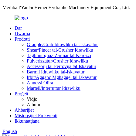
Merħba f'Yantai Hemei Hydraulic Machinery Equipment Co., Ltd.
Dar
Dwarna
Prodotti
Grapple/Grab Idrawliku tal-Iskavatur
Shear/Pincer tal-Crusher Idrawliku
Tagħmir għaż-Żarmar tal-Karozzi
Pulverizzatur/Crusher Idrawliku
Aċċessorji tal-Ferrovija tal-Iskavatur
Barmil Idrawliku tal-Iskavatur
Irbit/Agganċ Mgħaġġel tal-Iskavatur
Annessi Oħra
Martell/Interruttur Idrawliku
Proġett
Vidjo
Album
Aħbarijiet
Mistoqsijiet Frekwenti
Ikkuntattjana
English