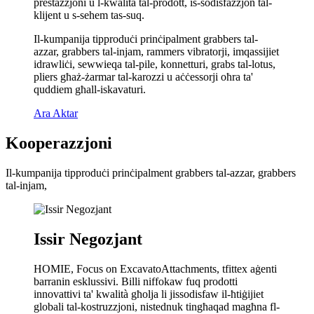
prestazzjoni u l-kwalità tal-prodott, is-sodisfazzjon tal-
klijent u s-sehem tas-suq.
Il-kumpanija tipproduċi prinċipalment grabbers tal-
azzar, grabbers tal-injam, rammers vibratorji, imqassijiet
idrawliċi, sewwieqa tal-pile, konnetturi, grabs tal-lotus,
pliers għaż-żarmar tal-karozzi u aċċessorji oħra ta'
quddiem għall-iskavaturi.
Ara Aktar
Kooperazzjoni
Il-kumpanija tipproduċi prinċipalment grabbers tal-azzar, grabbers
tal-injam,
Issir Negozjant
HOMIE, Focus on ExcavatoAttachments, tfittex aġenti
barranin esklussivi. Billi niffokaw fuq prodotti
innovattivi ta' kwalità għolja li jissodisfaw il-ħtiġijiet
globali tal-kostruzzjoni, nistednuk tingħaqad magħna fl-