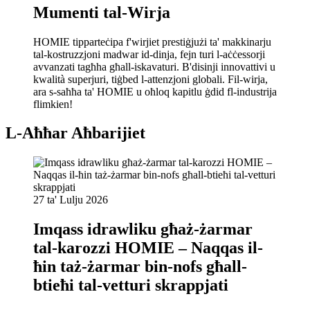
Mumenti tal-Wirja
HOMIE tipparteċipa f'wirjiet prestiġjużi ta' makkinarju
tal-kostruzzjoni madwar id-dinja, fejn turi l-aċċessorji
avvanzati tagħha għall-iskavaturi. B'disinji innovattivi u
kwalità superjuri, tiġbed l-attenzjoni globali. Fil-wirja,
ara s-saħħa ta' HOMIE u oħloq kapitlu ġdid fl-industrija
flimkien!
L-Aħħar Aħbarijiet
27 ta' Lulju 2026
Imqass idrawliku għaż-żarmar
tal-karozzi HOMIE – Naqqas il-
ħin taż-żarmar bin-nofs għall-
btieħi tal-vetturi skrappjati