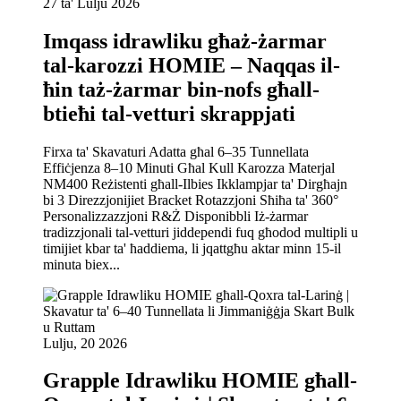
27 ta' Lulju 2026
Imqass idrawliku għaż-żarmar
tal-karozzi HOMIE – Naqqas il-
ħin taż-żarmar bin-nofs għall-
btieħi tal-vetturi skrappjati
Firxa ta' Skavaturi Adatta għal 6–35 Tunnellata
Effiċjenza 8–10 Minuti Għal Kull Karozza Materjal
NM400 Reżistenti għall-Ilbies Ikklampjar ta' Dirgħajn
bi 3 Direzzjonijiet Bracket Rotazzjoni Sħiħa ta' 360°
Personalizzazzjoni R&Ż Disponibbli Iż-żarmar
tradizzjonali tal-vetturi jiddependi fuq għodod multipli u
timijiet kbar ta' ħaddiema, li jqattgħu aktar minn 15-il
minuta biex...
Lulju, 20 2026
Grapple Idrawliku HOMIE għall-