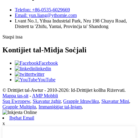
Telefon: +86-0535-6029669
Email: yun.liang@ythomie.com
Lvant No.1, Yihua Industrial Park, Nru 198 Chuyu Road,
Distrett ta 'Zhifu, Yantai, Provinċja ta' Shandong
Staqsi issa
Kontijiet tal-Midja Soċjali
Facebook
linkedin
twitter
YouTube
© Drittijiet tal-Awtur - 2010-2026: Id-Drittijiet kollha Riżervati.
Mappa tas-sit
-
AMP Mobbli
Suq Ewropew
,
Skavatur żgħir
,
Grapple Idrawliku
,
Skavatur Mini
,
Grapple Multiplu
,
Immaniġġjar tal-Injam
,
Ibgħat Email
x