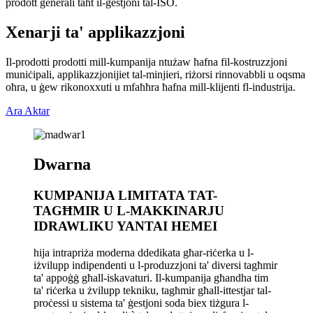
prodott ġenerali taħt il-ġestjoni tal-ISO.
Xenarji ta' applikazzjoni
Il-prodotti prodotti mill-kumpanija ntużaw ħafna fil-kostruzzjoni
muniċipali, applikazzjonijiet tal-minjieri, riżorsi rinnovabbli u oqsma
oħra, u ġew rikonoxxuti u mfaħħra ħafna mill-klijenti fl-industrija.
Ara Aktar
Dwarna
KUMPANIJA LIMITATA TAT-
TAGĦMIR U L-MAKKINARJU
IDRAWLIKU YANTAI HEMEI
hija intrapriża moderna ddedikata għar-riċerka u l-
iżvilupp indipendenti u l-produzzjoni ta' diversi tagħmir
ta' appoġġ għall-iskavaturi. Il-kumpanija għandha tim
ta' riċerka u żvilupp tekniku, tagħmir għall-ittestjar tal-
proċessi u sistema ta' ġestjoni soda biex tiżgura l-