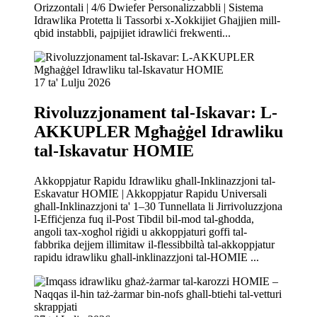
Orizzontali | 4/6 Dwiefer Personalizzabbli | Sistema
Idrawlika Protetta li Tassorbi x-Xokkijiet Għajjien mill-
qbid instabbli, pajpijiet idrawliċi frekwenti...
17 ta' Lulju 2026
Rivoluzzjonament tal-Iskavar: L-
AKKUPLER Mgħaġġel Idrawliku
tal-Iskavatur HOMIE
Akkoppjatur Rapidu Idrawliku għall-Inklinazzjoni tal-
Eskavatur HOMIE | Akkoppjatur Rapidu Universali
għall-Inklinazzjoni ta' 1–30 Tunnellata li Jirrivoluzzjona
l-Effiċjenza fuq il-Post Tibdil bil-mod tal-għodda,
angoli tax-xogħol riġidi u akkoppjaturi goffi tal-
fabbrika dejjem illimitaw il-flessibbiltà tal-akkoppjatur
rapidu idrawliku għall-inklinazzjoni tal-HOMIE ...